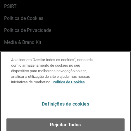
PSIRT
Política de Cookies
Política de Privacidade
Media & Brand Kit
Gerenciar preferências de e-mail
Ao clicar em "Aceitar todos os cookies", concorda
com o armazenamento de cookies no seu
LinkedIn
X
Facebook
Instagram
YouTube
dispositivo para melhorar a navegação no site,
analisar a utilização do site e ajudar nas nossas
iniciativas de marketing.
Política de Cookies
Escreva-nos
Definições de cookies
Português
Rejeitar Todos