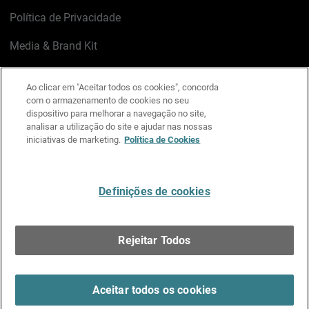
Política de Privacidade
Media & Brand Kit
Gerenciar preferências de e-mail
Ao clicar em "Aceitar todos os cookies", concorda
com o armazenamento de cookies no seu
LinkedIn
X
Facebook
Instagram
YouTube
dispositivo para melhorar a navegação no site,
analisar a utilização do site e ajudar nas nossas
iniciativas de marketing.
Política de Cookies
Escreva-nos
Definições de cookies
Português
Rejeitar Todos
Copyright © 1996-2026 WatchGuard Technologies, Inc.
Todos os Direitos Reservados.
Terms of Use >
Aceitar todos os cookies