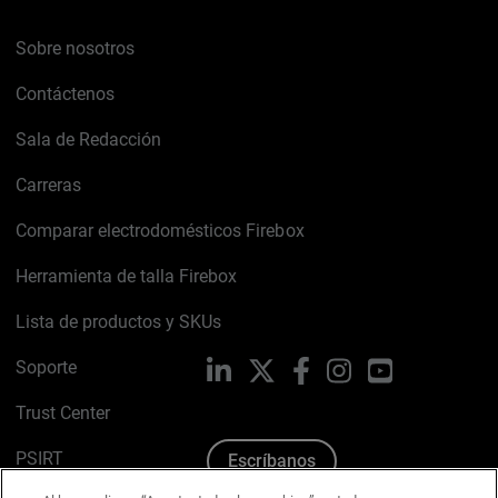
Sobre nosotros
Contáctenos
Sala de Redacción
Carreras
Comparar electrodomésticos Firebox
Herramienta de talla Firebox
Lista de productos y SKUs
Soporte
LinkedIn
X
Facebook
Instagram
YouTube
Trust Center
PSIRT
Escríbanos