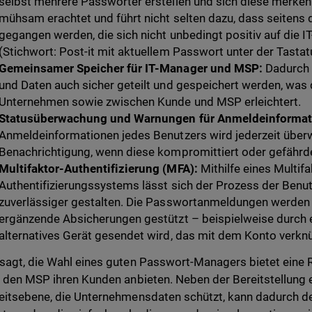
selbst mehrere Passwörter erstellen und sich diese merken.
mühsam erachtet und führt nicht selten dazu, dass seite
gegangen werden, die sich nicht unbedingt positiv auf die I
(Stichwort: Post-it mit aktuellem Passwort unter der Tastatu
Gemeinsamer Speicher für IT-Manager und MSP:
Dadurch
und Daten auch sicher geteilt und gespeichert werden, wa
Unternehmen sowie zwischen Kunde und MSP erleichtert.
Statusüberwachung und Warnungen für Anmeldeinformat
Anmeldeinformationen jedes Benutzers wird jederzeit überw
Benachrichtigung, wenn diese kompromittiert oder gefährde
Multifaktor-Authentifizierung (MFA):
Mithilfe eines Multifa
Authentifizierungssystems lässt sich der Prozess der Benut
zuverlässiger gestalten. Die Passwortanmeldungen werden 
ergänzende Absicherungen gestützt – beispielweise durch e
alternatives Gerät gesendet wird, das mit dem Konto verknüp
sagt, die Wahl eines guten Passwort-Managers bietet eine R
, den MSP ihren Kunden anbieten. Neben der Bereitstellung e
eitsebene, die Unternehmensdaten schützt, kann dadurch d