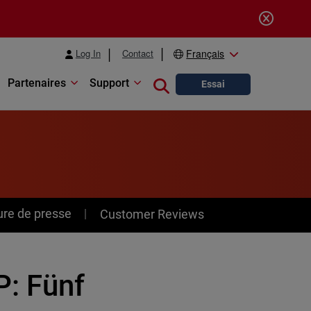
Log In
Contact
Français
Partenaires
Support
Close search
Essai
ure de presse
Customer Reviews
: Fünf