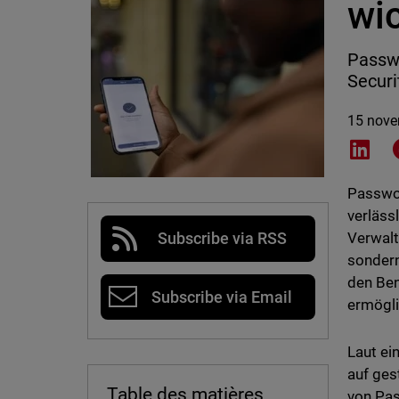
wi
Passwo
Securi
15 nove
Shar
Passwo
verläss
Verwalt
Subscribe via RSS
sondern
den Ben
Subscribe via Email
ermögli
Laut ei
auf ges
Table des matières
von Pas