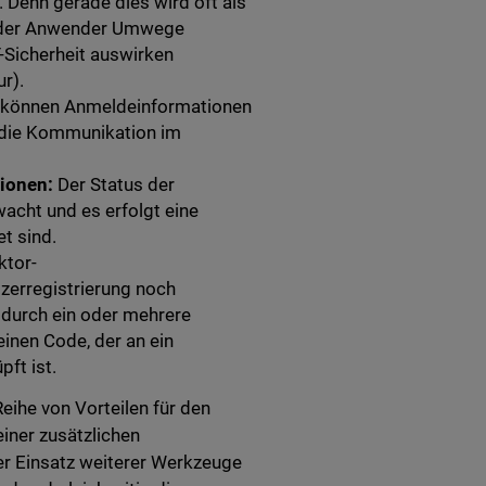
 Denn gerade dies wird oft als
ns der Anwender Umwege
T-Sicherheit auswirken
r).
 können Anmeldeinformationen
s die Kommunikation im
ionen:
Der Status der
acht und es erfolgt eine
t sind.
ktor-
zerregistrierung noch
durch ein oder mehrere
inen Code, der an ein
ft ist.
eihe von Vorteilen für den
iner zusätzlichen
er Einsatz weiterer Werkzeuge