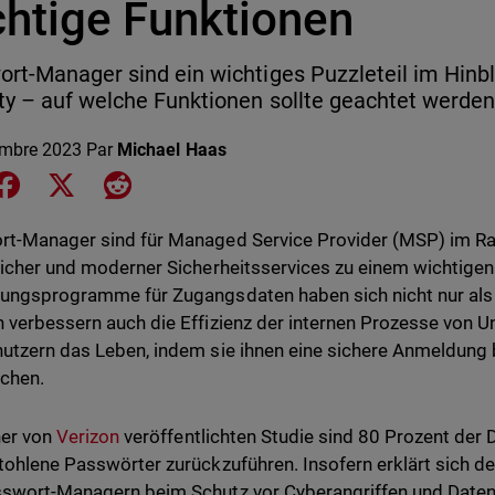
chtige Funktionen
rt-Manager sind ein wichtiges Puzzleteil im Hinbli
ty – auf welche Funktionen sollte geachtet werden
mbre 2023
Par
Michael Haas
e on LinkedIn
Share on Facebook
Share on X
Share on Reddit
rt-Manager sind für Managed Service Provider (MSP) im 
licher und moderner Sicherheitsservices zu einem wichtigen
ungsprogramme für Zugangsdaten haben sich nicht nur als s
 verbessern auch die Effizienz der internen Prozesse von U
utzern das Leben, indem sie ihnen eine sichere Anmeldung
chen.
ner von
Verizon
veröffentlichten Studie sind 80 Prozent der 
tohlene Passwörter zurückzuführen. Insofern erklärt sich 
swort-Managern beim Schutz vor Cyberangriffen und Datenk