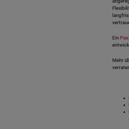
angereg
Flexibi
langfri
vertrau
Ein
Pas
entwick
Mehr üb
verrate