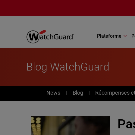
Aller au contenu principal
Plateforme
P
Blog WatchGuard
News
News
Blog
Récompenses et 
Pa