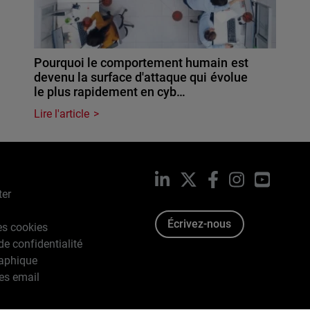
Pourquoi le comportement humain est
devenu la surface d'attaque qui évolue
le plus rapidement en cyb…
Lire l'article
LinkedIn
X
Facebook
Instagram
YouTub
ter
Écrivez-nous
es cookies
de confidentialité
raphique
es email