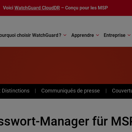
Voici
WatchGuard CloudDR
– Conçu pour les MSP
ourquoi choisir WatchGuard ?
Apprendre
Entreprise
Distinctions
Communiqués de presse
Couvert
sswort-Manager für MSP