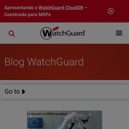
Pular para o conteúdo principal
Apresentando o
WatchGuard CloudDR
–
Construído para MSPs
Open mobi
Close search
Blog WatchGuard
Go to