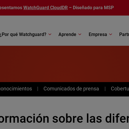
esentamos
WatchGuard CloudDR
– Diseñado para MSP
¿Por qué Watchguard?
Aprende
Empresa
Part
conocimientos
Comunicados de prensa
Cobertu
ormación sobre las dife