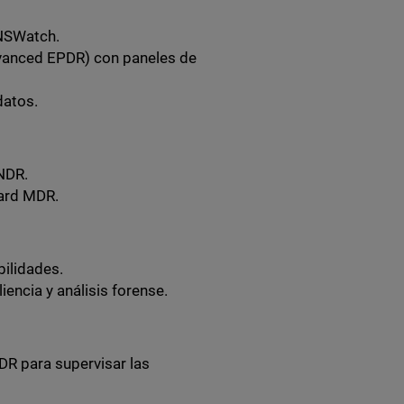
DNSWatch.
dvanced EPDR) con paneles de
datos.
NDR.
uard MDR.
bilidades.
encia y análisis forense.
NDR para supervisar las