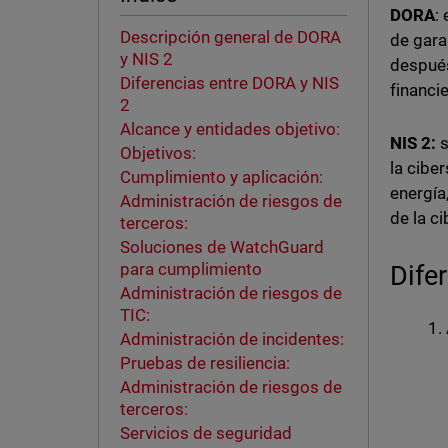
DORA
:
Descripción general de DORA
de gara
y NIS 2
después
Diferencias entre DORA y NIS
financie
2
Alcance y entidades objetivo:
NIS 2:
s
Objetivos:
la cibe
Cumplimiento y aplicación:
energía,
Administración de riesgos de
de la c
terceros:
Soluciones de WatchGuard
para cumplimiento
Dife
Administración de riesgos de
TIC:
Administración de incidentes:
Pruebas de resiliencia:
Administración de riesgos de
terceros:
Servicios de seguridad