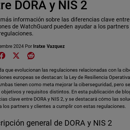
tre DORA y NIS 2
más información sobre las diferencias clave entr
ones de WatchGuard pueden ayudar a los partners y
regulaciones.
iembre 2024
Por
Iratxe Vazquez
e on LinkedIn
Share on Facebook
Share on X
Share on Reddit
a que evolucionan las regulaciones relacionadas con la ci
ciones europeas se destacan: la Ley de Resiliencia Operativa 
Ambas tienen como meta mejorar la ciberseguridad, pero se 
 objetivos y requisitos distintos. En esta publicación de blo
cias clave entre DORA y NIS 2, y se destacará cómo las so
a los partners y clientes a cumplir con estas regulaciones.
ripción general de DORA y NIS 2