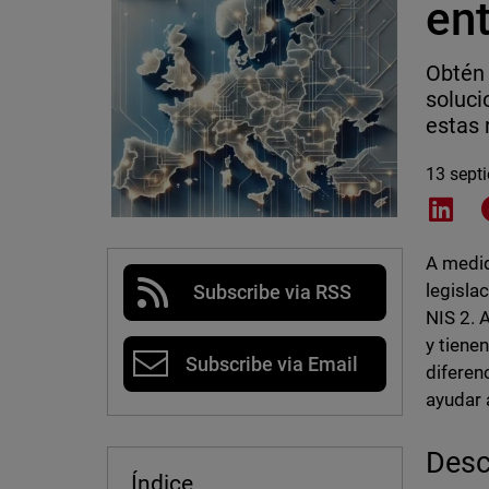
en
Obtén 
soluci
estas 
13 sept
Shar
A medid
legisla
Subscribe via RSS
NIS 2. 
y tienen
Subscribe via Email
diferen
ayudar 
Desc
Índice