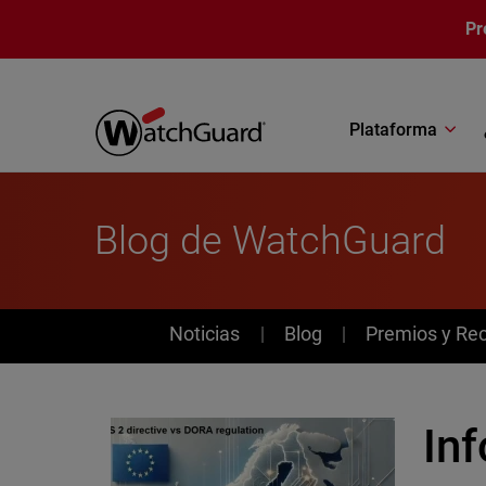
Pasar al contenido principal
Pr
Plataforma
Blog de WatchGuard
News
Noticias
Blog
Premios y Re
Inf