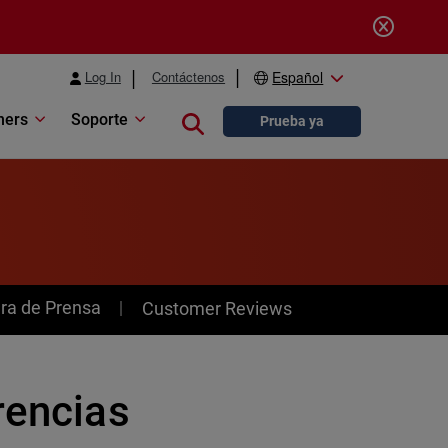
Log In
Contáctenos
Español
ners
Soporte
Close search
Prueba ya
ra de Prensa
Customer Reviews
rencias