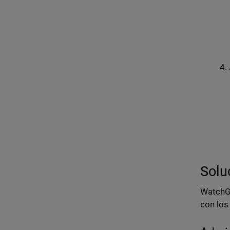
Solu
WatchGu
con los