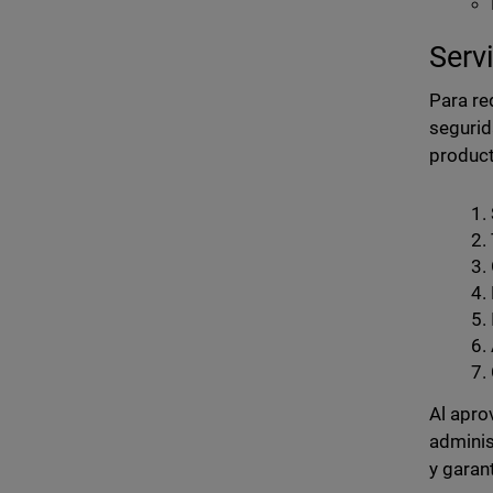
Serv
Para re
segurid
product
Al apro
adminis
y garan