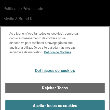
Política de Privacidade
Media & Brand Kit
Gerenciar preferências de e-mail
Ao clicar em "Aceitar todos os cookies", concorda
com o armazenamento de cookies no seu
LinkedIn
X
Facebook
Instagram
YouTube
dispositivo para melhorar a navegação no site,
analisar a utilização do site e ajudar nas nossas
iniciativas de marketing.
Política de Cookies
Escreva-nos
Definições de cookies
Português
Rejeitar Todos
Copyright © 1996-2026 WatchGuard Technologies, Inc.
Todos os Direitos Reservados.
Terms of Use >
Aceitar todos os cookies