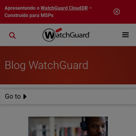
Pular para o conteúdo principal
Apresentando o
WatchGuard CloudDR
–
Construído para MSPs
Open mobi
Close search
Blog WatchGuard
Go to