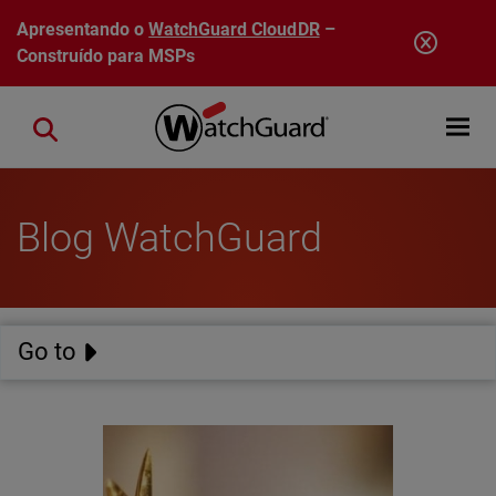
Pular para o conteúdo principal
Apresentando o
WatchGuard CloudDR
–
Construído para MSPs
Open mobi
Close search
Blog WatchGuard
Go to