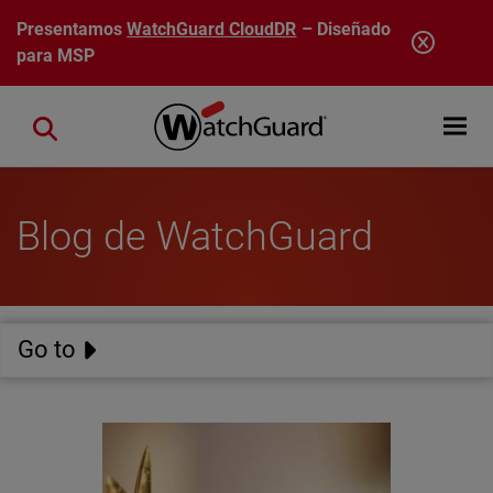
Pasar al contenido principal
Presentamos
WatchGuard CloudDR
– Diseñado
para MSP
Open mobi
Close search
Blog de WatchGuard
Go to