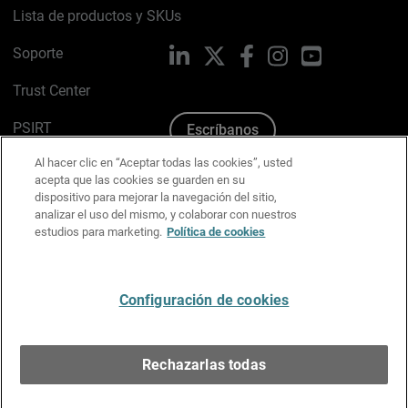
Lista de productos y SKUs
Soporte
LinkedIn
X
Facebook
Instagram
YouTube
Trust Center
PSIRT
Escríbanos
Al hacer clic en “Aceptar todas las cookies”, usted
Política de cookies
acepta que las cookies se guarden en su
dispositivo para mejorar la navegación del sitio,
Política de privacidad
analizar el uso del mismo, y colaborar con nuestros
estudios para marketing.
Política de cookies
Kit de medios y marca
Preferencias de correo
Configuración de cookies
Español
Rechazarlas todas
Copyright © 1996-2026 WatchGuard Technologies, Inc.