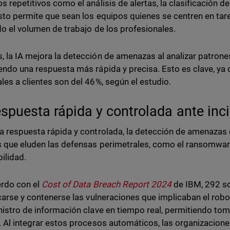
s repetitivos como el análisis de alertas, la clasificación d
Esto permite que sean los equipos quienes se centren en ta
do el volumen de trabajo de los profesionales.
 la IA mejora la detección de amenazas al analizar patron
endo una respuesta más rápida y precisa. Esto es clave, ya 
les a clientes son del 46%, según el estudio.
espuesta rápida y controlada ante inc
a respuesta rápida y controlada, la detección de amenazas 
 que eluden las defensas perimetrales, como el ransomwar
bilidad.
rdo con el
Cost of Data Breach Report 2024
de IBM, 292 so
icarse y contenerse las vulneraciones que implicaban el robo 
nistro de información clave en tiempo real, permitiendo t
. Al integrar estos procesos automáticos, las organizacione