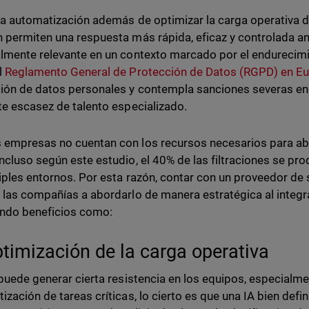
 la automatización además de optimizar la carga operativa 
 permiten una respuesta más rápida, eficaz y controlada ant
lmente relevante en un contexto marcado por el endurecimi
l
Reglamento General de Protección de Datos (RGPD) en E
ión de datos personales y contempla sanciones severas en 
te escasez de talento especializado.
empresas no cuentan con los recursos necesarios para ab
ncluso según este estudio, el 40% de las filtraciones se p
iples entornos. Por esta razón, contar con un proveedor de
 las compañías a abordarlo de manera estratégica al integra
endo beneficios como:
ptimización de la carga operativa
 puede generar cierta resistencia en los equipos, especialme
ización de tareas críticas, lo cierto es que una IA bien def