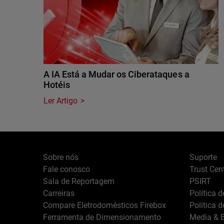
A IA Está a Mudar os Ciberataques a
Hotéis
Ler Artigo
Sobre nós
Suporte
Fale conosco
Trust Cen
Sala de Reportagem
PSIRT
Carreiras
Política 
Compare Eletrodomésticos Firebox
Política 
Ferramenta de Dimensionamento
Media & B