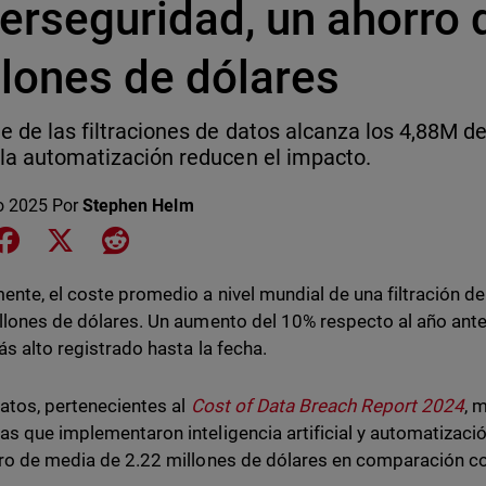
erseguridad, un ahorro 
llones de dólares
te de las filtraciones de datos alcanza los 4,88M 
y la automatización reducen el impacto.
o 2025
Por
Stephen Helm
e on LinkedIn
Share on Facebook
Share on X
Share on Reddit
ente, el coste promedio a nivel mundial de una filtración d
llones de dólares. Un aumento del 10% respecto al año anter
ás alto registrado hasta la fecha.
atos, pertenecientes al
Cost of Data Breach Report 2024
, 
s que implementaron inteligencia artificial y automatizació
ro de media de 2.22 millones de dólares en comparación con