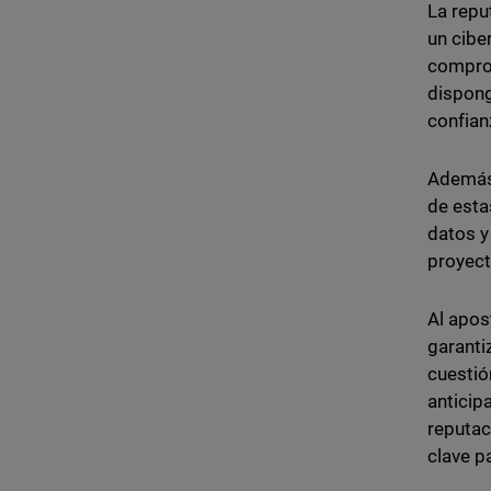
La repu
un cibe
comprom
dispong
confian
Además,
de esta
datos y
proyect
Al apos
garanti
cuestió
anticip
reputac
clave p