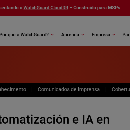
sentando o
WatchGuard CloudDR
– Construído para MSPs
Por que a WatchGuard?
Aprenda
Empresa
Par
nhecimento
Comunicados de Imprensa
Cobertu
tomatización e IA en