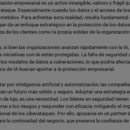
tación empresarial es un activo intangible, valioso y frági
rataque. Especialmente cuando los datos y el acceso de los
etidos. Para enfrentar esta realidad, resulta fundamental
an de un enfoque estratégico en la protección de los datos, 
za de los clientes como la propia solidez de la organizació
 si bien las organizaciones avanzan rápidamente con la IA, 
s iniciativas con IA están protegidas. La falta de segurida
 los modelos de datos a vulneraciones, lo que podría afectar
os de IA buscan aportar a la protección empresarial.
tar por inteligencia artificial y automatización, las compañ
zan un futuro más sólido y seguro. Adoptar una estrategia 
n de lujo, es una necesidad. Los líderes en seguridad tienen
arse a los riesgos y responder con eficacia, mitigando el imp
ional de los ciberataques. Por ello, apoyarse en un
partner
d
ara la continuidad del negocio, que preserva la confianza de