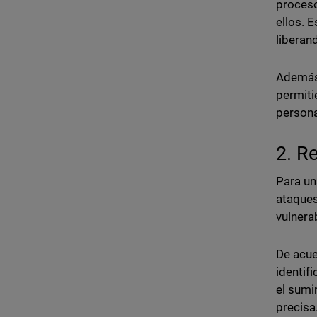
proceso
ellos. 
liberan
Además,
permiti
persona
2. R
Para un
ataques
vulnera
De acue
identif
el sumi
precisa