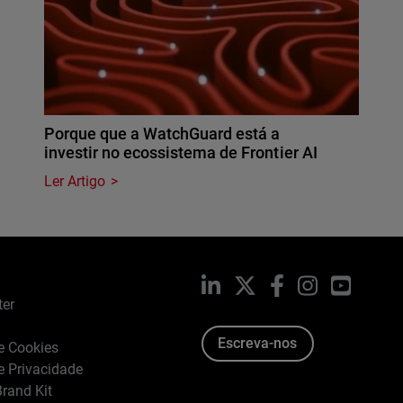
Porque que a WatchGuard está a
investir no ecossistema de Frontier AI
Ler Artigo
LinkedIn
X
Facebook
Instagram
YouTub
ter
Escreva-nos
de Cookies
de Privacidade
rand Kit