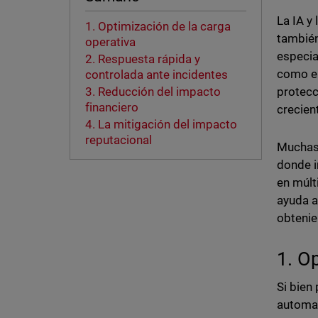
La IA y
1. Optimización de la carga
también
operativa
especia
2. Respuesta rápida y
como e
controlada ante incidentes
protecc
3. Reducción del impacto
financiero
crecien
4. La mitigación del impacto
reputacional
Muchas 
donde i
en múlt
ayuda a
obteni
1. O
Si bien
automat