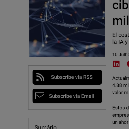
cib
mi
El cos
la IA 
10 Julh
Shar
Subscribe via RSS
Actualm
4.88 mi
valor m
Subscribe via Email
Estos d
empresa
un ahor
Sumário