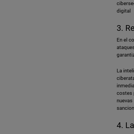
ciberse
digital
3. R
En el c
ataques
garanti
La intel
ciberat
inmedia
costes 
nuevas 
sancion
4. L