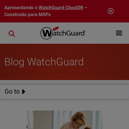
Pular para o conteúdo principal
Apresentando o
WatchGuard CloudDR
–
Construído para MSPs
Open mobi
Close search
Blog WatchGuard
Go to