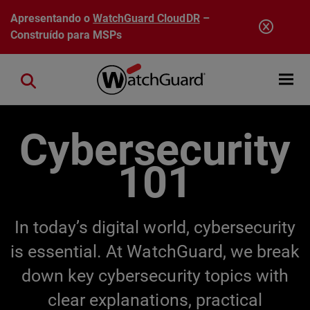
Pular para o conteúdo principal
Apresentando o
WatchGuard CloudDR
–
Construído para MSPs
Open mobi
Close search
Cybersecurity
101
In today’s digital world, cybersecurity
is essential. At WatchGuard, we break
down key cybersecurity topics with
clear explanations, practical