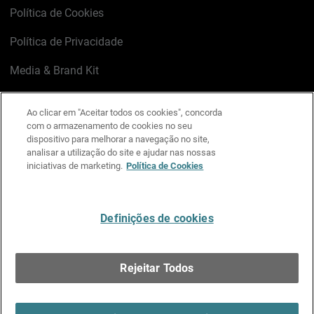
Política de Cookies
Política de Privacidade
Media & Brand Kit
Gerenciar preferências de e-mail
Ao clicar em "Aceitar todos os cookies", concorda
com o armazenamento de cookies no seu
LinkedIn
X
Facebook
Instagram
YouTube
dispositivo para melhorar a navegação no site,
analisar a utilização do site e ajudar nas nossas
iniciativas de marketing.
Política de Cookies
Escreva-nos
Definições de cookies
Português
Rejeitar Todos
Copyright © 1996-2026 WatchGuard Technologies, Inc.
Todos os Direitos Reservados.
Terms of Use >