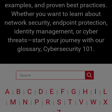
examples, and proven best practices.
Whether you want to learn about
network security, endpoint protection,
identity management, or cyber
threats—start your journey with our
glossary, Cybersecurity 101.
A
B
C
D
E
F
G
H
I
L
|
|
|
|
|
|
|
|
|
M
N
P
R
S
T
V
W
X
|
|
|
|
|
|
|
|
|