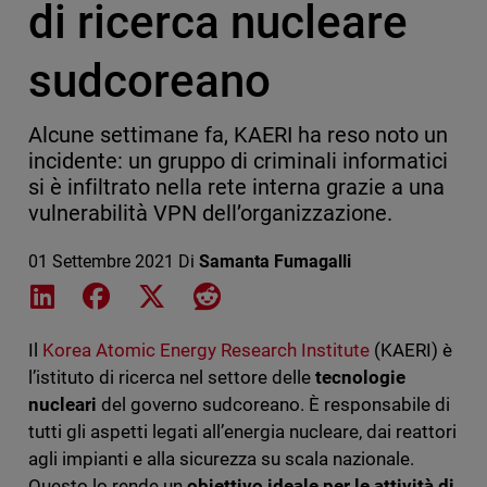
di ricerca nucleare
sudcoreano
Alcune settimane fa, KAERI ha reso noto un
incidente: un gruppo di criminali informatici
si è infiltrato nella rete interna grazie a una
vulnerabilità VPN dell’organizzazione.
01 Settembre 2021
Di
Samanta Fumagalli
Share on LinkedIn
Share on Facebook
Share on X
Share on Reddit
Il
Korea Atomic Energy Research Institute
(KAERI) è
l’istituto di ricerca nel settore delle
tecnologie
nucleari
del governo sudcoreano. È responsabile di
tutti gli aspetti legati all’energia nucleare, dai reattori
agli impianti e alla sicurezza su scala nazionale.
Questo lo rende un
obiettivo ideale per le attività di