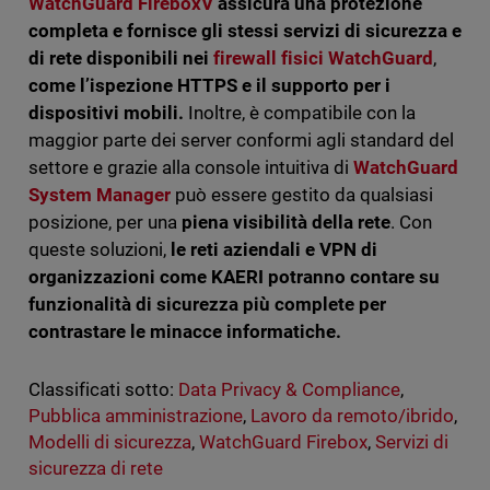
WatchGuard FireboxV
assicura una protezione
completa e fornisce gli stessi servizi di sicurezza e
di rete disponibili nei
firewall fisici WatchGuard
,
come l’ispezione HTTPS e il supporto per i
dispositivi mobili.
Inoltre, è compatibile con la
maggior parte dei server conformi agli standard del
settore e grazie alla console intuitiva di
WatchGuard
System Manager
può essere gestito da qualsiasi
posizione, per una
piena visibilità della rete
. Con
queste soluzioni,
le reti aziendali e VPN di
organizzazioni come KAERI potranno contare su
funzionalità di sicurezza più complete per
contrastare le minacce informatiche.
Classificati sotto:
Data Privacy & Compliance
,
Pubblica amministrazione
,
Lavoro da remoto/ibrido
,
Modelli di sicurezza
,
WatchGuard Firebox
,
Servizi di
sicurezza di rete