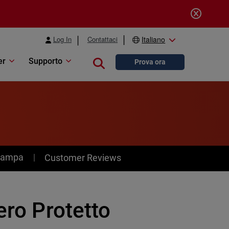
Log In
Contattaci
Italiano
er
Supporto
Close search
Prova ora
stampa
Customer Reviews
ero Protetto