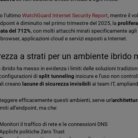
 l’ultimo
WatchGuard Internet Security Report
, mentre il 
ndpoint è diminuito nel primo trimestre del 2025, la
prolifer
ata del 712%
, con molti attacchi mirati specificamente agl
browser, applicazioni cloud e servizi esposti a Internet.
rezza a strati per un ambiente ibrido
o ibrido ha messo in evidenza i limiti delle soluzioni tradiz
 configurazioni di
split tunneling
insicure e l’uso non control
li creano
lacune di sicurezza invisibili
ai team IT, ampliand
teggere efficacemente questi ambienti, serve un’
architettur
imiti all’endpoint, ma che:
Monitori il traffico di rete e le connessioni DNS
Applichi politiche Zero Trust