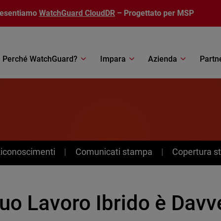
resentiamo
WatchGuard CloudDR
– Progettato per MSP
Perché WatchGuard?
Impara
Azienda
Partn
Riconoscimenti
Comunicati stampa
Copertura 
Tuo Lavoro Ibrido è Davv