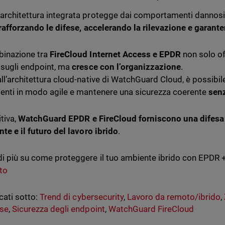
architettura integrata protegge dai comportamenti dannosi s
rafforzando le difese, accelerando la rilevazione e garant
inazione tra
FireCloud Internet Access e EPDR
non solo of
 sugli endpoint, ma
cresce con l’organizzazione
.
all’architettura cloud-native di WatchGuard Cloud, è possibil
tenti in modo agile e mantenere una sicurezza coerente
sen
itiva,
WatchGuard EPDR e FireCloud forniscono una difesa 
nte e il futuro del lavoro ibrido
.
di più su come proteggere il tuo ambiente ibrido con EPDR 
to
cati sotto:
Trend di cybersecurity
,
Lavoro da remoto/ibrido
,
se
,
Sicurezza degli endpoint
,
WatchGuard FireCloud