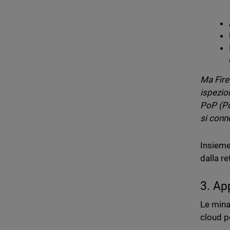
Ma Fire
ispezio
PoP (Po
si conn
Insiem
dalla re
3. Ap
Le mina
cloud p