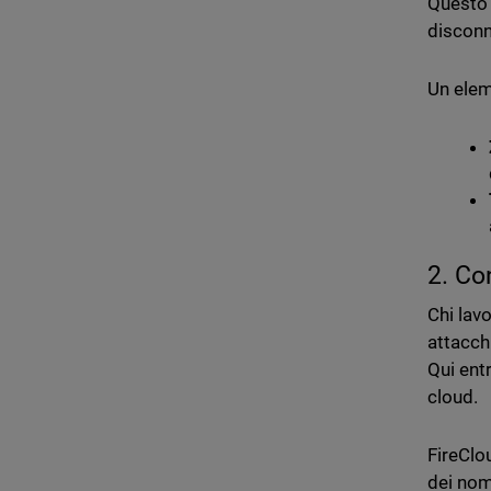
Questo 
disconn
Un elem
2. Co
Chi lav
attacc
Qui ent
cloud.
FireCl
dei nom