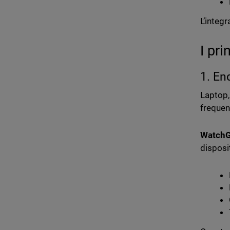
L’integ
I pri
1. En
Laptop,
frequen
WatchG
disposit