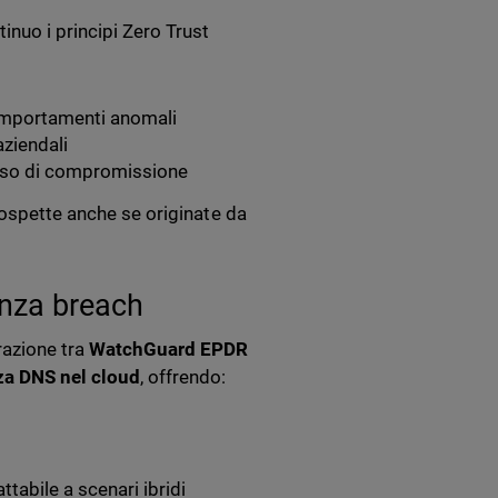
nuo i principi Zero Trust
comportamenti anomali
aziendali
caso di compromissione
sospette anche se originate da
enza breach
razione tra
WatchGuard EPDR
za DNS nel cloud
, offrendo:
abile a scenari ibridi