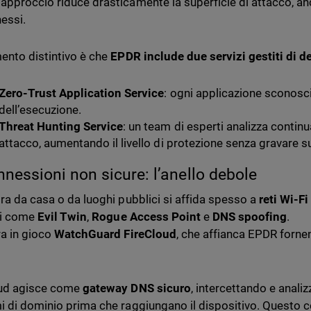
approccio riduce drasticamente la superficie di attacco, anc
essi.
ento distintivo è che
EPDR include due servizi gestiti di d
Zero-Trust Application Service
: ogni applicazione sconosci
dell’esecuzione.
Threat Hunting Service
: un team di esperti analizza continu
attacco, aumentando il livello di protezione senza gravare sul
nnessioni non sicure: l’anello debole
ora da casa o da luoghi pubblici si affida spesso a
reti Wi-Fi
hi come
Evil Twin
,
Rogue Access Point
e
DNS spoofing
.
ra in gioco
WatchGuard FireCloud
, che affianca EPDR forne
oud agisce come
gateway DNS sicuro
, intercettando e analiz
i di dominio prima che raggiungano il dispositivo. Questo c