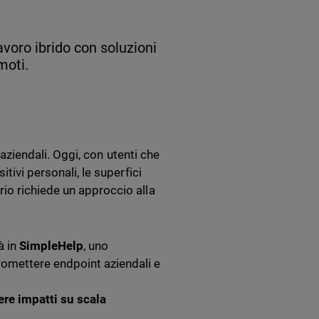
avoro ibrido con soluzioni
moti.
 aziendali. Oggi, con utenti che
tivi personali, le superfici
io richiede un approccio alla
à in
SimpleHelp
, uno
omettere endpoint aziendali e
ere impatti su scala