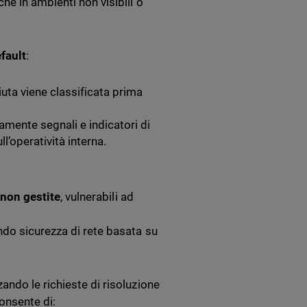
he in ambienti non visibili o
efault
:
uta viene classificata prima
amente segnali e indicatori di
l’operatività interna.
 non gestite
, vulnerabili ad
ndo sicurezza di rete basata su
zando le richieste di risoluzione
onsente di: