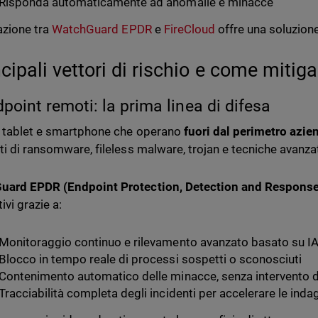
Risponda automaticamente ad anomalie e minacce
razione tra
WatchGuard EPDR
e
FireCloud
offre una soluzione
ncipali vettori di rischio e come mitigar
dpoint remoti: la prima linea di difesa
 tablet e smartphone che operano
fuori dal perimetro azie
ti di ransomware, fileless malware, trojan e tecniche avanzat
uard EPDR (Endpoint Protection, Detection and Response
ivi grazie a:
Monitoraggio continuo e rilevamento avanzato basato su I
Blocco in tempo reale di processi sospetti o sconosciuti
Contenimento automatico delle minacce, senza intervento d
Tracciabilità completa degli incidenti per accelerare le indag