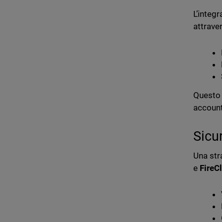
L’integ
attrave
Questo 
account 
Sicu
Una str
e
FireC