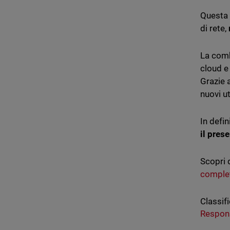
Questa 
di rete,
La comb
cloud e
Grazie 
nuovi u
In defin
il prese
Scopri 
comple
Classifi
Respon