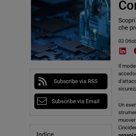
Co
Scopri
che pr
03 Otto
Shar
Il model
accedono
d’attac
Subscribe via RSS
sicurez
Subscribe via Email
Un esem
strumen
muoversi
L’incid
Indice
organiz