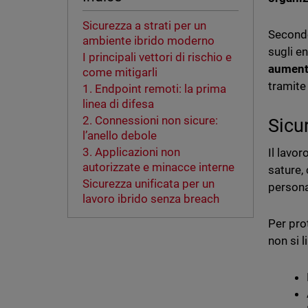
Sicurezza a strati per un
Secondo
ambiente ibrido moderno
sugli e
I principali vettori di rischio e
aument
come mitigarli
tramite 
1. Endpoint remoti: la prima
linea di difesa
2. Connessioni non sicure:
Sicu
l’anello debole
3. Applicazioni non
Il lavor
autorizzate e minacce interne
sature,
Sicurezza unificata per un
persona
lavoro ibrido senza breach
Per pro
non si l