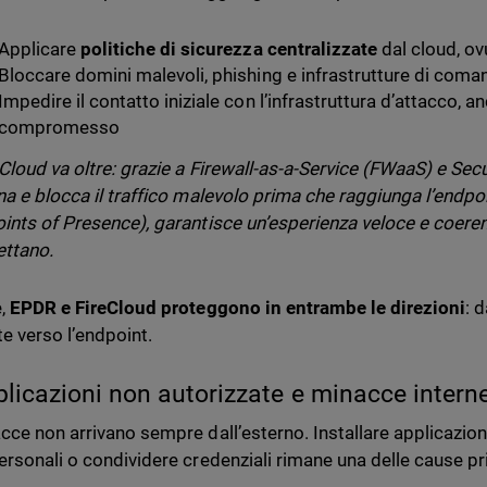
Applicare
politiche di sicurezza centralizzate
dal cloud, ovu
Bloccare domini malevoli, phishing e infrastrutture di coma
Impedire il contatto iniziale con l’infrastruttura d’attacco, an
compromesso
Cloud va oltre: grazie a Firewall-as-a-Service (FWaaS) e S
na e blocca il traffico malevolo prima che raggiunga l’endpoin
ints of Presence), garantisce un’esperienza veloce e coerente
ettano.
e,
EPDR e FireCloud proteggono in entrambe le direzioni
: 
te verso l’endpoint.
plicazioni non autorizzate e minacce intern
cce non arrivano sempre dall’esterno. Installare applicazion
ersonali o condividere credenziali rimane una delle cause prin