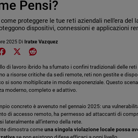
me Pensi?
 come proteggere le tue reti aziendali nell'era del l
oteggono dispositivi, connessioni e applicazioni re
bre 2025
Di
Iratxe Vazquez
e on LinkedIn
Share on Facebook
Share on X
Share on Reddit
lo di lavoro ibrido ha sfumato i confini tradizionali delle reti
 a risorse critiche da sedi remote, reti non gestite e disposi
co si sono moltiplicate in modo esponenziale. Questo scenar
za moderno, completo e adattivo.
pio concreto è avvenuto nel gennaio 2025: una vulnerabilit
to di accesso remoto, ha permesso ad attaccanti di compr
 lateralmente all’interno della rete.
ente dimostra come
una singola violazione locale possa av
zativa
se non esistono difese efficaci a ogni livello.