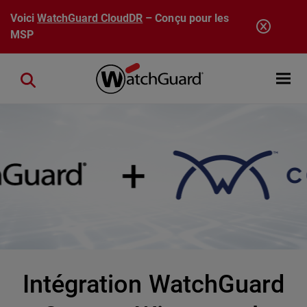
Aller au contenu principal
Voici
WatchGuard CloudDR
– Conçu pour les
MSP
Open mobi
Close search
Intégration WatchGuard