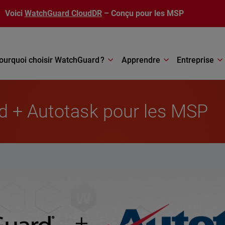
Voici
WatchGuard CloudDR
– Conçu pour les MSP
ourquoi choisir WatchGuard ?
Apprendre
Entreprise
d + Autotask pour les MSP