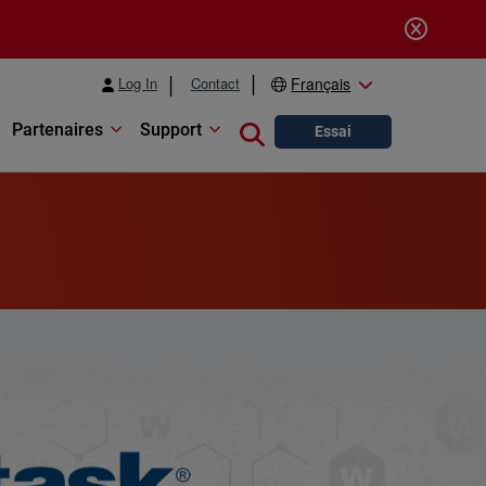
Log In
Contact
Français
Partenaires
Support
Close search
Essai