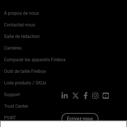
À propos de nous
Contactez-nous
Salle de rédaction
Carrières
Comparer les appareils Firebox
Outil de taille Firebox
Liste produits / SKUs
Support
LinkedIn
X
Facebook
Instagram
YouTube
Trust Center
PSIRT
Écrivez-nous