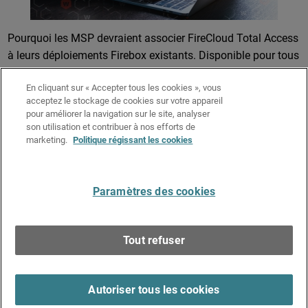
Pourquoi les MSP devraient associer FireCloud Total Access
à leurs déploiements Firebox existants. Disponible pour tous
– le 26 mars 2026 Depuis des années, les MSP s’appuient
En cliquant sur « Accepter tous les cookies », vous
sur Firebox pour sécuriser les réseaux de leurs clients.
acceptez le stockage de cookies sur votre appareil
Firebox protège les bureaux, segmente le trafic, inspecte
pour améliorer la navigation sur le site, analyser
les…
son utilisation et contribuer à nos efforts de
Lire la suite
marketing.
Politique régissant les cookies
Paramètres des cookies
Pagination
1
suivant ›
dernier »
Français
Tout refuser
Copyright © 1996-2026 WatchGuard Technologies, Inc.
Tous droits réservés.
Terms of Use >
Autoriser tous les cookies