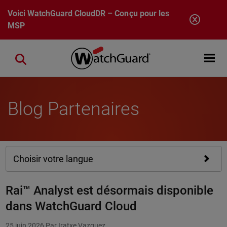
Aller au contenu principal
Voici
WatchGuard CloudDR
– Conçu pour les
MSP
Open mobi
Close search
Blog Partenaires
Choisir votre langue
Rai™ Analyst est désormais disponible
dans WatchGuard Cloud
25 juin 2026
Par Iratxe Vazquez