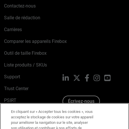
Contactez-nous
Salle de rédaction
Carrières
Comparer les appareils Firebox
Outil de taille Firebox
Liste produits / SKUs
Support
LinkedIn
X
Facebook
Instagram
YouTube
Trust Center
PSIRT
Écrivez-nous
En cliquant sur « Accepter tous les cookies », vous
Avis sur les cookies
acceptez le stockage de cookies sur votre appareil
pour améliorer la navigation sur le site, analyser
Politique de confidentialité
son utilisation et contribuer à nos efforts de