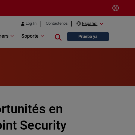
Log In
Contáctenos
Español
ners
Soporte
Close search
Prueba ya
rtunités en
int Security