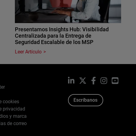
Presentamos Insights Hub: Visibilidad
Centralizada para la Entrega de
Seguridad Escalable de los MSP
Leer Artículo
LinkedIn
X
Facebook
Instagram
YouTub
ter
Escríbanos
de cookies
de privacidad
dios y marca
ias de correo