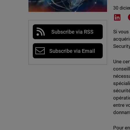
30 dici
Shar
Subscribe via RSS
Si vous
acquéri
Securit
Subscribe via Email
Une cer
conseill
nécessa
spécial
sécurit
opératio
entre v
donnant
Pour en 