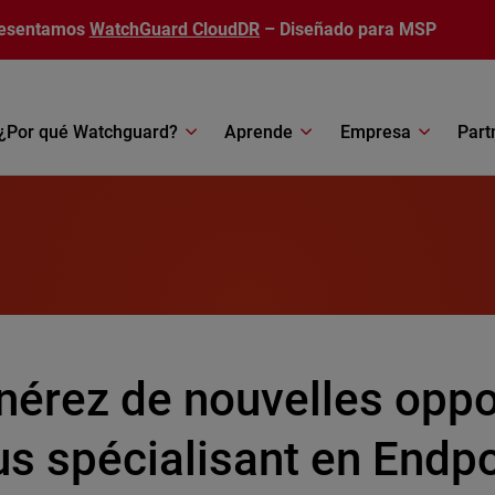
esentamos
WatchGuard CloudDR
– Diseñado para MSP
¿Por qué Watchguard?
Aprende
Empresa
Part
nérez de nouvelles oppo
s spécialisant en Endpo