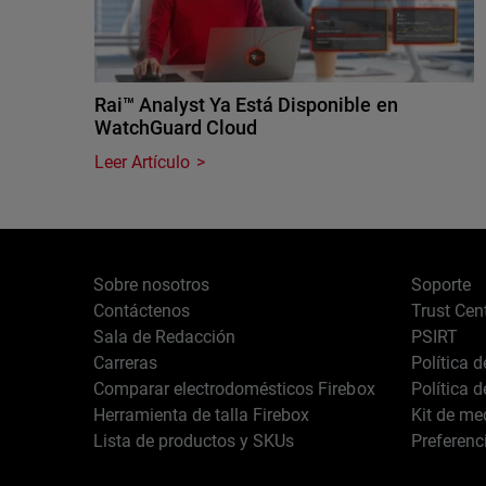
Rai™ Analyst Ya Está Disponible en
WatchGuard Cloud
Leer Artículo
Sobre nosotros
Soporte
Contáctenos
Trust Cen
Sala de Redacción
PSIRT
Carreras
Política 
Comparar electrodomésticos Firebox
Política 
Herramienta de talla Firebox
Kit de me
Lista de productos y SKUs
Preferenc