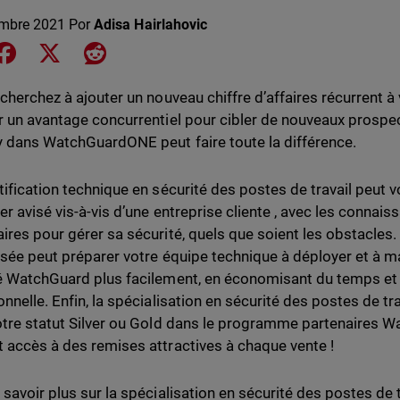
embre 2021
Por
Adisa Hairlahovic
e on LinkedIn
Share on Facebook
Share on X
Share on Reddit
 cherchez à ajouter un nouveau chiffre d’affaires récurrent 
r un avantage concurrentiel pour cibler de nouveaux prospec
y dans WatchGuardONE peut faire toute la différence.
tification technique en sécurité des postes de travail peut
er avisé vis-à-vis d’une entreprise cliente , avec les connais
ires pour gérer sa sécurité, quels que soient les obstacles. 
isée peut préparer votre équipe technique à déployer et à m
é WatchGuard plus facilement, en économisant du temps et 
nnelle. Enfin, la spécialisation en sécurité des postes de tra
otre statut Silver ou Gold dans le programme partenaires 
 accès à des remises attractives à chaque vente !
savoir plus sur la spécialisation en sécurité des postes de tr