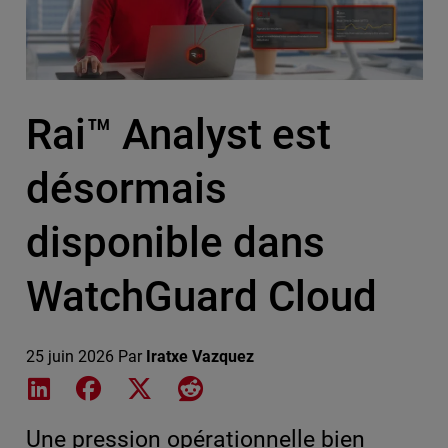
Rai™ Analyst est
désormais
disponible dans
WatchGuard Cloud
25 juin 2026
Par
Iratxe Vazquez
Share on LinkedIn
Share on Facebook
Share on X
Share on Reddit
Une pression opérationnelle bien