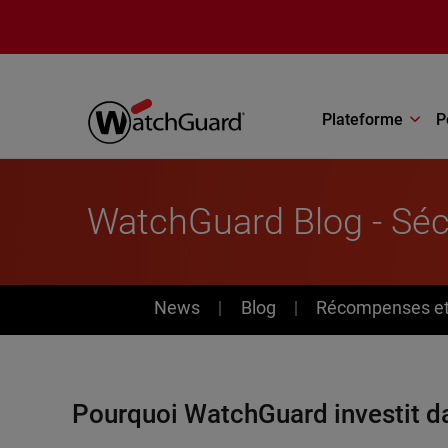
Aller au contenu principal
Plateforme
P
WatchGuard Blog - Sé
News
News
Blog
Récompenses et 
Pourquoi WatchGuard investit d