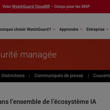
Voici
WatchGuard CloudDR
– Conçu pour les MSP
ourquoi choisir WatchGuard ?
Apprendre
Entreprise
curité managée
Distinctions
Communiqués de presse
Couvert
ans l’ensemble de l’écosystème IA