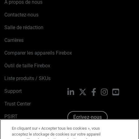
À propos de nous
Contactez-nous
Salle de rédaction
Carrières
Comparer les appareils Firebox
Outil de taille Firebox
Liste produits / SKUs
Support
LinkedIn
X
Facebook
Instagram
YouTube
Trust Center
PSIRT
Écrivez-nous
En cliquant sur « Accepter tous les cookies », vous
Avis sur les cookies
acceptez le stockage de cookies sur votre appareil