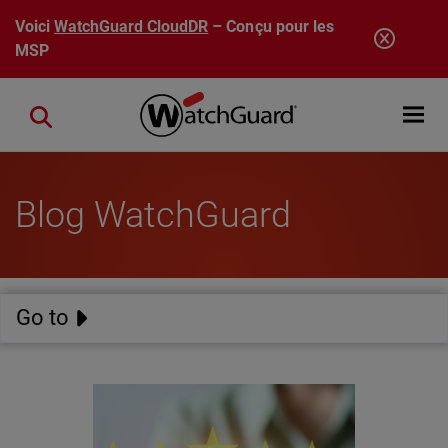
Aller au contenu principal
Voici
WatchGuard CloudDR
– Conçu pour les
MSP
Open mobi
Close search
Blog WatchGuard
Go to