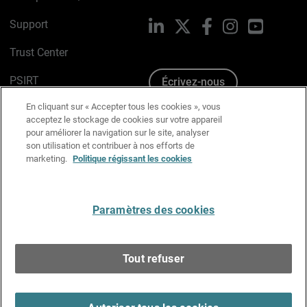
Support
LinkedIn
X
Facebook
Instagram
YouTube
Trust Center
PSIRT
Écrivez-nous
En cliquant sur « Accepter tous les cookies », vous
Avis sur les cookies
acceptez le stockage de cookies sur votre appareil
pour améliorer la navigation sur le site, analyser
Politique de confidentialité
son utilisation et contribuer à nos efforts de
marketing.
Politique régissant les cookies
Charte Graphique
Préférences email
Paramètres des cookies
Français
Tout refuser
Copyright © 1996-2026 WatchGuard Technologies, Inc.
Tous droits réservés.
Terms of Use >