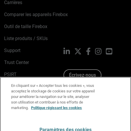
Carrières
Comparer les appareils Firebox
Outil de taille Firebox
Liste produits / SKUs
Support
LinkedIn
X
Facebook
Instagram
YouTube
Trust Center
PSIRT
Écrivez-nous
En cliquant sur « Accepter tous les cookies », vous
Avis sur les cookies
acceptez le stockage de cookies sur votre appareil
pour améliorer la navigation sur le site, analyser
Politique de confidentialité
son utilisation et contribuer à nos efforts de
marketing.
Politique régissant les cookies
Charte Graphique
Préférences email
Paramètres des cookies