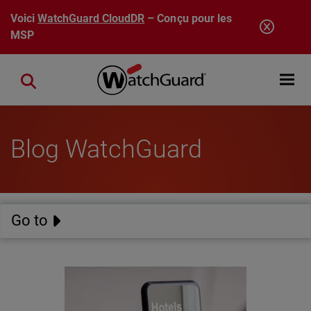
Aller au contenu principal
Voici
WatchGuard CloudDR
– Conçu pour les
MSP
Open mobi
Close search
Blog WatchGuard
Go to