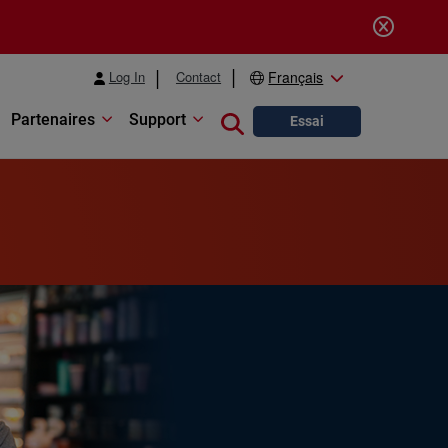
Log In
Contact
Français
Partenaires
Support
Close search
Essai