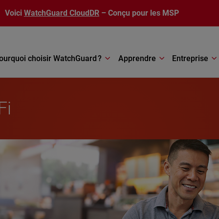
Voici
WatchGuard CloudDR
– Conçu pour les MSP
ourquoi choisir WatchGuard ?
Apprendre
Entreprise
Fi