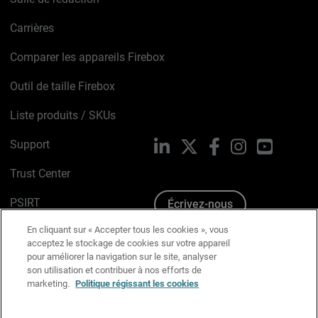
Carrières
Comparer les appareils Firebox
Outil de taille Firebox
Liste produits / SKUs
Support
LinkedIn
X
Facebook
Instagram
YouTube
Trust Center
PSIRT
Écrivez-nous
En cliquant sur « Accepter tous les cookies », vous
Avis sur les cookies
acceptez le stockage de cookies sur votre appareil
pour améliorer la navigation sur le site, analyser
Politique de confidentialité
son utilisation et contribuer à nos efforts de
marketing.
Politique régissant les cookies
Charte Graphique