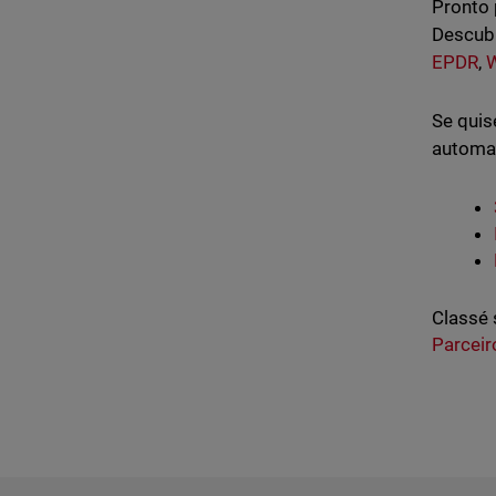
Pronto 
Descubr
EPDR
,
Se quis
automaç
Classé 
Parceir