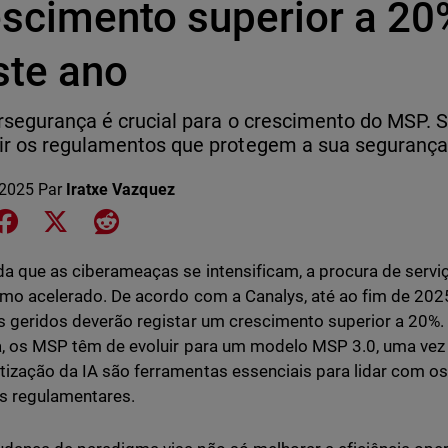
escimento superior a 20
ste ano
rsegurança é crucial para o crescimento do MSP. S
r os regulamentos que protegem a sua segurança
 2025
Par
Iratxe Vazquez
e on LinkedIn
Share on Facebook
Share on X
Share on Reddit
a que as ciberameaças se intensificam, a procura de servi
tmo acelerado. De acordo com a Canalys, até ao fim de 20
s geridos deverão registar um crescimento superior a 20%.
a, os MSP têm de evoluir para um modelo MSP 3.0, uma vez 
ização da IA são ferramentas essenciais para lidar com os 
s regulamentares.