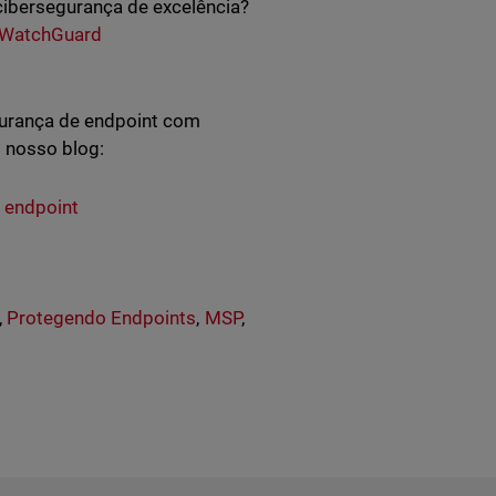
cibersegurança de excelência?
WatchGuard
gurança de endpoint com
no nosso blog:
 endpoint
,
Protegendo Endpoints
,
MSP
,