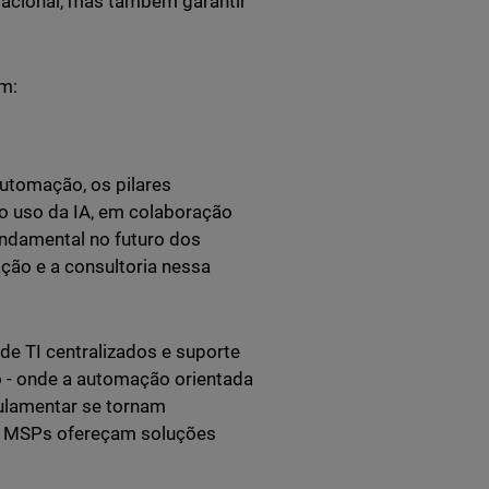
racional, mas também garantir
em:
 automação, os pilares
o uso da IA, em colaboração
undamental no futuro dos
ção e a consultoria nessa
de TI centralizados e suporte
o - onde a automação orientada
gulamentar se tornam
os MSPs ofereçam soluções