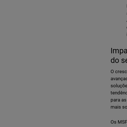
Impa
do s
O cresc
avançad
soluçõe
tendênc
para as
mais so
Os MSPs