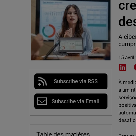
cr
de
A cibe
cumpri
15 avril
Shar
Subscribe via RSS
À medid
a um ri
serviço
Subscribe via Email
positiv
automat
desafio
Table des matières