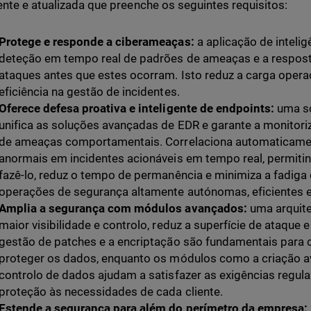
nte e atualizada que preenche os seguintes requisitos:
Protege e responde a ciberameaças:
a aplicação de inteligê
deteção em tempo real de padrões de ameaças e a respost
ataques antes que estes ocorram. Isto reduz a carga opera
eficiência na gestão de incidentes.
Oferece defesa proativa e inteligente de endpoints:
uma so
unifica as soluções avançadas de EDR e garante a monitor
de ameaças comportamentais. Correlaciona automaticam
anormais em incidentes acionáveis em tempo real, permiti
fazê-lo, reduz o tempo de permanência e minimiza a fadiga 
operações de segurança altamente autónomas, eficientes e
Amplia a segurança com módulos avançados:
uma arquite
maior visibilidade e controlo, reduz a superfície de ataque
gestão de patches e a encriptação são fundamentais para c
proteger os dados, enquanto os módulos como a criação av
controlo de dados ajudam a satisfazer as exigências regul
proteção às necessidades de cada cliente.
Estende a segurança para além do perímetro da empresa: