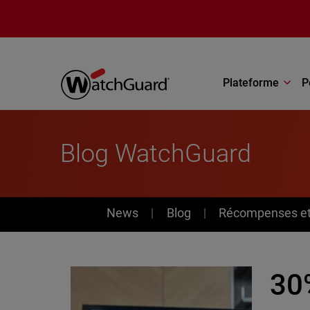
Aller au contenu principal
Plateforme
P
Blog WatchGuard
News
News
Blog
Récompenses et 
30