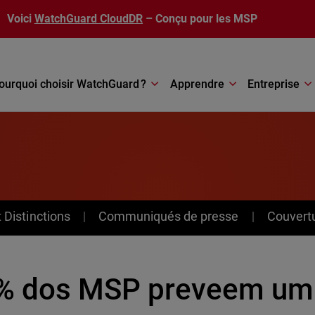
Voici
WatchGuard CloudDR
– Conçu pour les MSP
ourquoi choisir WatchGuard ?
Apprendre
Entreprise
Distinctions
Communiqués de presse
Couvert
% dos MSP preveem um