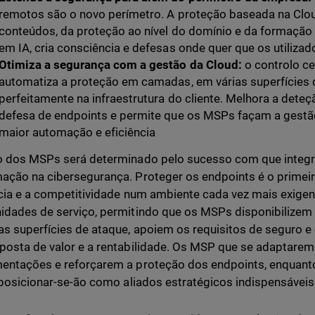
remotos são o novo perímetro. A proteção baseada na Clou
conteúdos, da proteção ao nível do domínio e da formaçã
em IA, cria consciência e defesas onde quer que os utiliza
Otimiza a segurança com a gestão da Cloud:
o controlo ce
automatiza a proteção em camadas, em várias superfícies d
perfeitamente na infraestrutura do cliente. Melhora a deteç
defesa de endpoints e permite que os MSPs façam a gest
maior automação e eficiência
o dos MSPs será determinado pelo sucesso com que integrare
ação na cibersegurança. Proteger os endpoints é o primeir
ncia e a competitividade num ambiente cada vez mais exige
idades de serviço, permitindo que os MSPs disponibilizem
as superfícies de ataque, apoiem os requisitos de seguro
posta de valor e a rentabilidade. Os MSP que se adaptare
entações e reforçarem a proteção dos endpoints, enquant
, posicionar-se-ão como aliados estratégicos indispensáveis