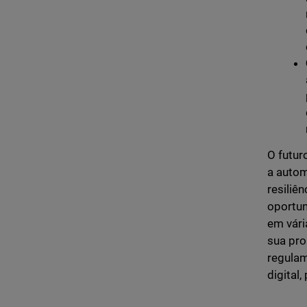
O futur
a autom
resiliê
oportun
em vári
sua pro
regulam
digital