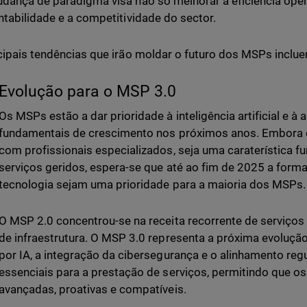
dança de paradigma visa não só melhorar a eficiência ope
ntabilidade e a competitividade do sector.
cipais tendências que irão moldar o futuro dos MSPs inclu
Evolução para o MSP 3.0
Os MSPs estão a dar prioridade à inteligência artificial e à
fundamentais de crescimento nos próximos anos. Embora 
com profissionais especializados, seja uma caraterística f
serviços geridos, espera-se que até ao fim de 2025 a forma
tecnologia sejam uma prioridade para a maioria dos MSPs.
O MSP 2.0 concentrou-se na receita recorrente de serviços 
de infraestrutura. O MSP 3.0 representa a próxima evoluçã
por IA, a integração da cibersegurança e o alinhamento re
essenciais para a prestação de serviços, permitindo que 
avançadas, proativas e compatíveis.