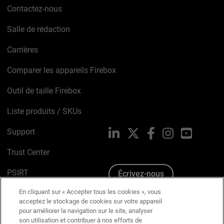
Contactez-nous
Salle de rédaction
Carrières
Comparer les appareils Firebox
Outil de taille Firebox
Liste produits / SKUs
Support
LinkedIn
X
Facebook
Instagram
YouTube
Trust Center
PSIRT
Écrivez-nous
En cliquant sur « Accepter tous les cookies », vous
Avis sur les cookies
acceptez le stockage de cookies sur votre appareil
pour améliorer la navigation sur le site, analyser
Politique de confidentialité
son utilisation et contribuer à nos efforts de