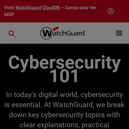
Aller au contenu principal
Voici
WatchGuard CloudDR
– Conçu pour les
MSP
Open mobi
Close search
Cybersecurity
101
In today’s digital world, cybersecurity
is essential. At WatchGuard, we break
down key cybersecurity topics with
clear explanations, practical