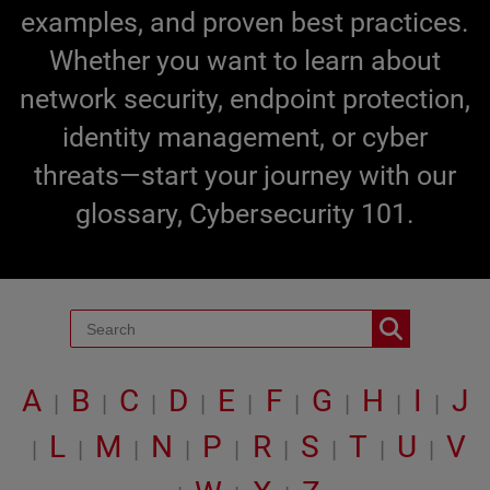
examples, and proven best practices.
Whether you want to learn about
network security, endpoint protection,
identity management, or cyber
threats—start your journey with our
glossary, Cybersecurity 101.
A
B
C
D
E
F
G
H
I
J
|
|
|
|
|
|
|
|
|
L
M
N
P
R
S
T
U
V
|
|
|
|
|
|
|
|
|