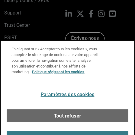
Liste produits / SKUs
Support
LinkedIn
X
Facebook
Instagram
YouTube
Trust Center
PSIRT
Écrivez-nous
En cliquant sur « Accepter tous les cookies », vous
Avis sur les cookies
acceptez le stockage de cookies sur votre appareil
pour améliorer la navigation sur le site, analyser
Politique de confidentialité
son utilisation et contribuer à nos efforts de
marketing.
Politique régissant les cookies
Charte Graphique
Préférences email
Paramètres des cookies
Français
Tout refuser
Copyright © 1996-2026 WatchGuard Technologies, Inc.
Tous droits réservés.
Terms of Use >