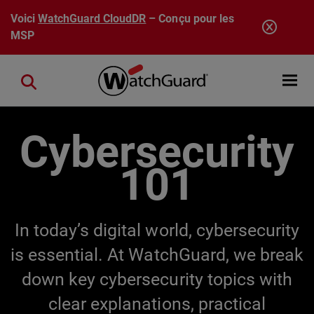
Aller au contenu principal
Voici
WatchGuard CloudDR
– Conçu pour les
MSP
Open mobi
Close search
Cybersecurity
101
In today’s digital world, cybersecurity
is essential. At WatchGuard, we break
down key cybersecurity topics with
clear explanations, practical