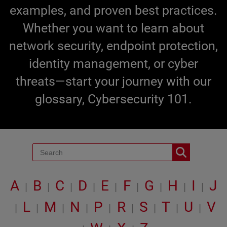
examples, and proven best practices.
Whether you want to learn about
network security, endpoint protection,
identity management, or cyber
threats—start your journey with our
glossary, Cybersecurity 101.
A
B
C
D
E
F
G
H
I
J
|
|
|
|
|
|
|
|
|
L
M
N
P
R
S
T
U
V
|
|
|
|
|
|
|
|
|