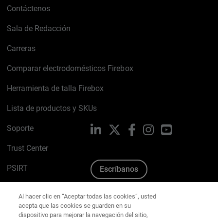
Contáctenos
Sala de Redacción
Carreras
Comparar electrodomésticos Firebox
Herramienta de talla Firebox
Lista de productos y SKUs
Soporte
LinkedIn
X
Facebook
Instagram
YouTube
Trust Center
PSIRT
Escríbanos
Política de cookies
Al hacer clic en “Aceptar todas las cookies”, usted
acepta que las cookies se guarden en su
Política de privacidad
dispositivo para mejorar la navegación del sitio,