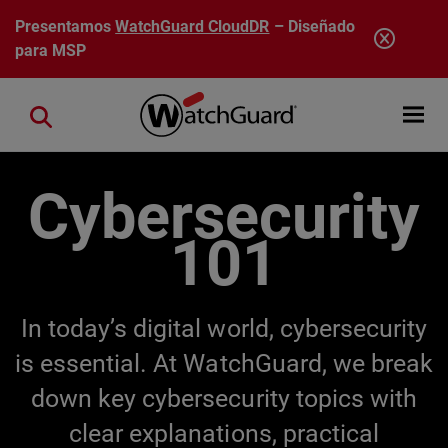
Pasar al contenido principal
Presentamos
WatchGuard CloudDR
– Diseñado
para MSP
Open mobi
Close search
Cybersecurity
101
In today’s digital world, cybersecurity
is essential. At WatchGuard, we break
down key cybersecurity topics with
clear explanations, practical