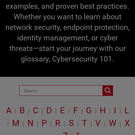
examples, and proven best practices.
Whether you want to learn about
network security, endpoint protection,
identity management, or cyber
threats—start your journey with our
glossary, Cybersecurity 101.
A
B
C
D
E
F
G
H
I
L
|
|
|
|
|
|
|
|
|
M
N
P
R
S
T
V
W
X
|
|
|
|
|
|
|
|
|