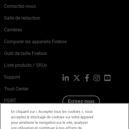
Contactez-nous
Salle de rédaction
Carrières
Comparer les appareils Firebox
Outil de taille Firebox
Liste produits / SKUs
Support
LinkedIn
X
Facebook
Instagram
YouTube
Trust Center
PSIRT
Écrivez-nous
En cliquant sur « Accepter tous les cookies », vous
Avis sur les cookies
acceptez le stockage de cookies sur votre appareil
pour améliorer la navigation sur le site, analyser
Politique de confidentialité
son utilisation et contribuer à nos efforts de