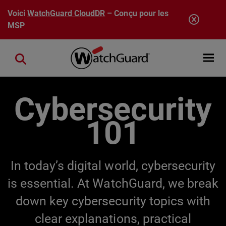
Aller au contenu principal
Voici
WatchGuard CloudDR
– Conçu pour les
MSP
Open mobi
Close search
Cybersecurity
101
In today’s digital world, cybersecurity
is essential. At WatchGuard, we break
down key cybersecurity topics with
clear explanations, practical