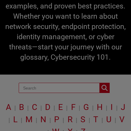
examples, and proven best practices.
Whether you want to learn about
network security, endpoint protection,
identity management, or cyber
threats—start your journey with our
glossary, Cybersecurity 101.
A
B
C
D
E
F
G
H
I
J
|
|
|
|
|
|
|
|
|
L
M
N
P
R
S
T
U
V
|
|
|
|
|
|
|
|
|