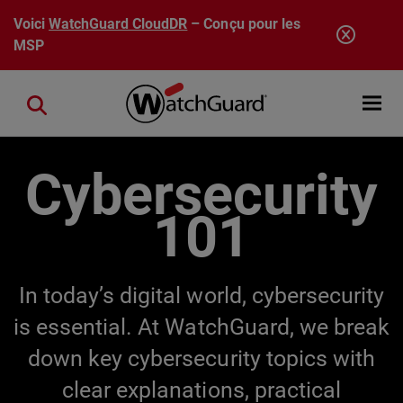
Aller au contenu principal
Voici
WatchGuard CloudDR
– Conçu pour les
MSP
Open mobi
Close search
Cybersecurity
101
In today’s digital world, cybersecurity
is essential. At WatchGuard, we break
down key cybersecurity topics with
clear explanations, practical