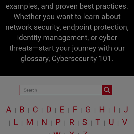
examples, and proven best practices.
Whether you want to learn about
network security, endpoint protection,
identity management, or cyber
threats—start your journey with our
glossary, Cybersecurity 101.
A
B
C
D
E
F
G
H
I
J
|
|
|
|
|
|
|
|
|
L
M
N
P
R
S
T
U
V
|
|
|
|
|
|
|
|
|