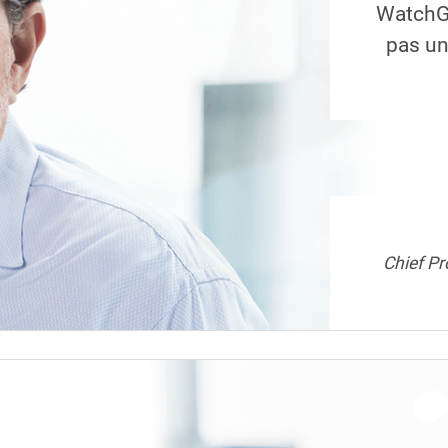
WatchGu
pas un
Chief Pr