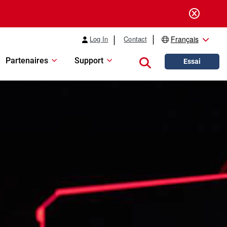
Log In
Contact
Français
Partenaires
Support
Close search
Essai