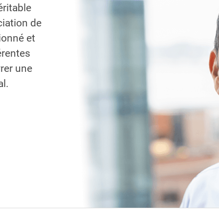
ritable
ciation de
sionné et
férentes
vrer une
l.