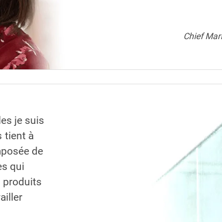
Chief Mark
es je suis
tient à
mposée de
s qui
s produits
ailler