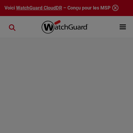
Aller au contenu principal
Voici
WatchGuard CloudDR
– Conçu pour les MSP
Open mobi
Close search