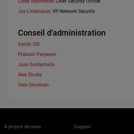
Corey Nachreiner
, Chief Security Officer
Jay Lindenauer
, VP, Network Security
Conseil d'administration
Sandy Gill
Prakash Panjwani
Juan Santamaría
Alex Slusky
Vats Srivatsan
À propos de nous
Support