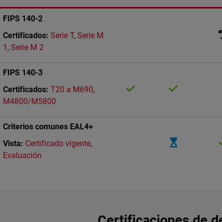
FIPS 140-2
Certificados:
Serie T
,
Serie M
1
,
Serie M 2
FIPS 140-3
Certificado según los cri
Certificado 
Certificados:
T20 a M690
,
M4800/M5800
Criterios comunes EAL4+
Renovación 
Vista:
Certificado vigente
,
Evaluación
Certificaciones de