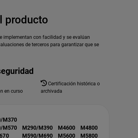
l producto
e implementan con facilidad y se evalúan
luaciones de terceros para garantizar que se
seguridad
Certificación histórica o
ón en curso
archivada
/M370
/M570
M290/M390
M4600
M4800
670
M590/M690
M5600
M5800