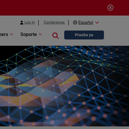
Log In
Contáctenos
Español
ners
Soporte
Close search
Prueba ya