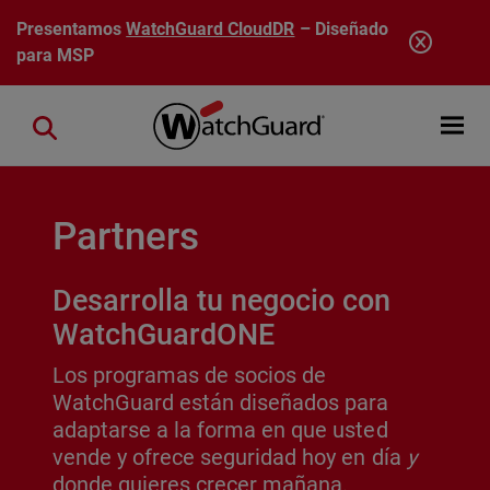
Pasar al contenido principal
Presentamos
WatchGuard CloudDR
– Diseñado
para MSP
Open mobi
Close search
Partners
Desarrolla tu negocio con
WatchGuardONE
Los programas de socios de
WatchGuard están diseñados para
adaptarse a la forma en que usted
vende y ofrece seguridad hoy en día
y
donde quieres crecer mañana.