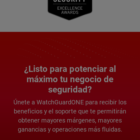
¿Listo para potenciar al
máximo tu negocio de
seguridad?
Únete a WatchGuardONE para recibir los
beneficios y el soporte que te permitirán
obtener mayores márgenes, mayores
ganancias y operaciones más fluidas.