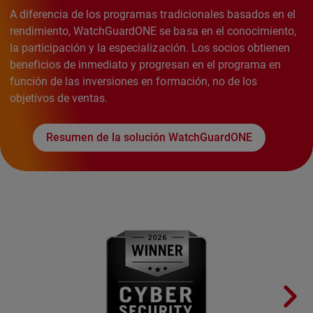
A diferencia de los programas tradicionales basados en el
rendimiento, WatchGuardONE se basa en el conocimiento,
la participación y la especialización. Los socios obtienen
beneficios de inmediato y progresan en el programa en
función de las inversiones en formación, no de los
objetivos de ventas.
Resumen de la solución WatchGuardONE