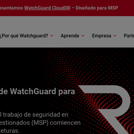
esentamos
WatchGuard CloudDR
– Diseñado para MSP
¿Por qué Watchguard?
Aprende
Empresa
Part
c de WatchGuard para
l trabajo de seguridad en
 gestionados (MSP) comiencen
jeturas.