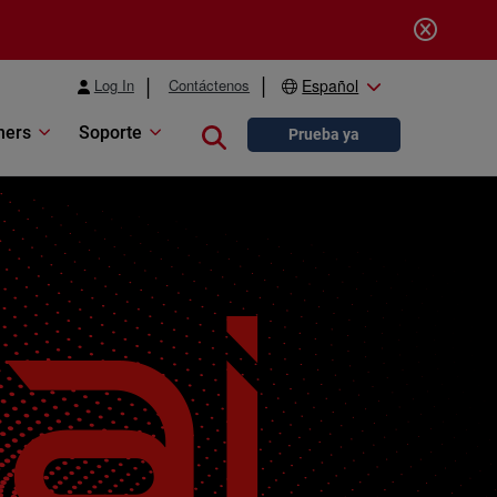
Log In
Contáctenos
Español
ners
Soporte
Close search
Prueba ya