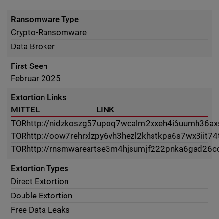
Ransomware Type
Crypto-Ransomware
Data Broker
First Seen
Februar 2025
Extortion Links
MITTEL
LINK
TOR
http://nidzkoszg57upoq7wcalm2xxeh4i6uumh36axs
TOR
http://oow7rehrxlzpy6vh3hezl2khstkpa6s7wx3iit74t
TOR
http://rnsmwareartse3m4hjsumjf222pnka6gad26c
Extortion Types
Direct Extortion
Double Extortion
Free Data Leaks