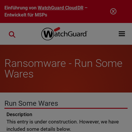
Direkt zum Inhalt
Einführung von
WatchGuard CloudDR
–
Entwickelt für MSPs
Open mobi
Close search
Ransomware - Run Some
Wares
Run Some Wares
Description
This entry is under construction. However, we have
included some details below.