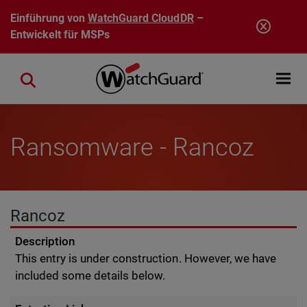
Direkt zum Inhalt
Einführung von
WatchGuard CloudDR
–
Entwickelt für MSPs
Open mobi
Close search
Ransomware - Rancoz
Rancoz
Description
This entry is under construction. However, we have
included some details below.