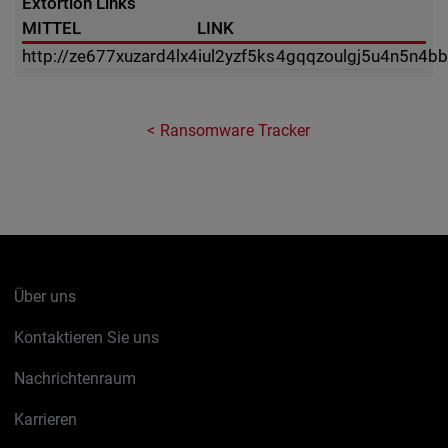
Extortion Links
MITTEL
LINK
http://ze677xuzard4lx4iul2yzf5ks4gqqzoulgj5u4n5n4bb
Ransomware Tracker
Über uns
Kontaktieren Sie uns
Nachrichtenraum
Karrieren