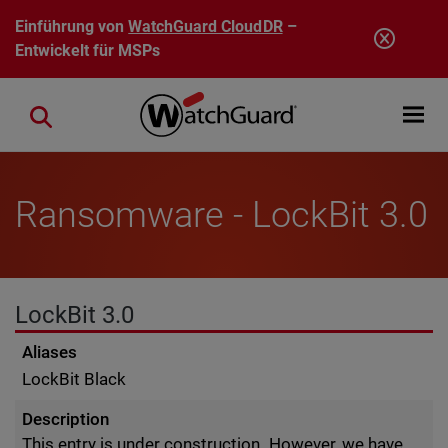
Direkt zum Inhalt
Einführung von
WatchGuard CloudDR
–
Entwickelt für MSPs
Open mobi
Close search
Ransomware - LockBit 3.0
LockBit 3.0
Aliases
LockBit Black
Description
This entry is under construction. However, we have