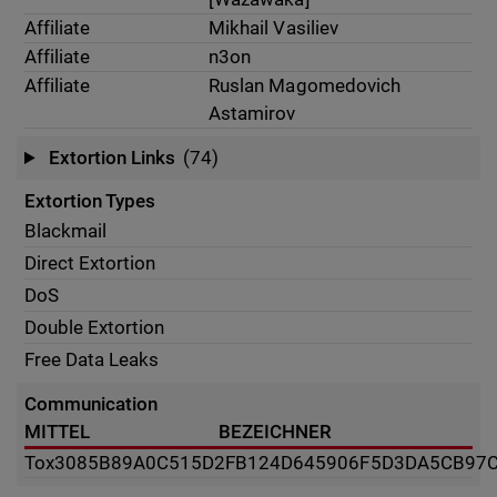
Affiliate
Mikhail Vasiliev
Affiliate
n3on
Affiliate
Ruslan Magomedovich
Astamirov
Extortion Links
(74)
Extortion Types
Blackmail
Direct Extortion
DoS
Double Extortion
Free Data Leaks
Communication
MITTEL
BEZEICHNER
Tox
3085B89A0C515D2FB124D645906F5D3DA5CB97