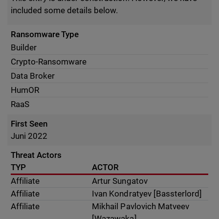
included some details below.
Ransomware Type
Builder
Crypto-Ransomware
Data Broker
HumOR
RaaS
First Seen
Juni 2022
Threat Actors
TYP
ACTOR
Affiliate
Artur Sungatov
Affiliate
Ivan Kondratyev [Bassterlord]
Affiliate
Mikhail Pavlovich Matveev
[Wazawaka]