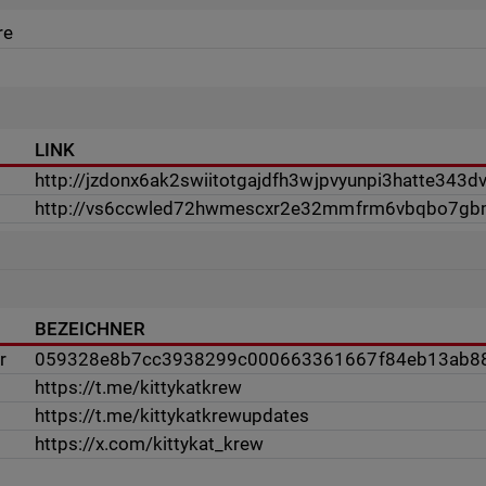
re
LINK
http://jzdonx6ak2swiitotgajdfh3wjpvyunpi3hatte343
http://vs6ccwled72hwmescxr2e32mmfrm6vbqbo7gb
BEZEICHNER
r
059328e8b7cc3938299c000663361667f84eb13ab8
https://t.me/kittykatkrew
https://t.me/kittykatkrewupdates
https://x.com/kittykat_krew