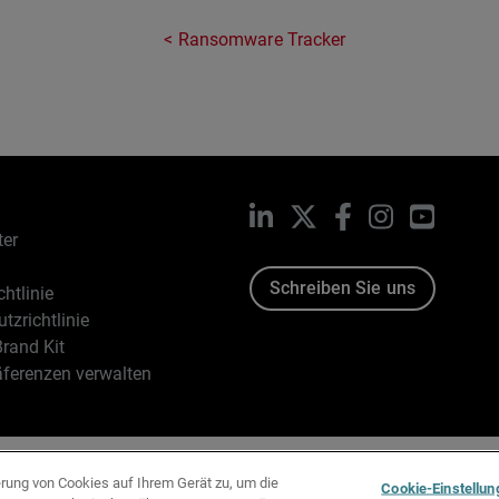
Ransomware Tracker
LinkedIn
X
Facebook
Instagram
YouTub
ter
Schreiben Sie uns
htlinie
tzrichtlinie
rand Kit
äferenzen verwalten
96-2026 WatchGuard Technologies, Inc. Alle Rechte vorbehalten
erung von Cookies auf Ihrem Gerät zu, um die
Cookie-Einstellun