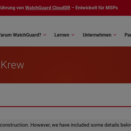
führung von
WatchGuard CloudDR
– Entwickelt für MSPs
arum WatchGuard?
Lernen
Unternehmen
Pa
tKrew
r construction. However, we have included some details belo