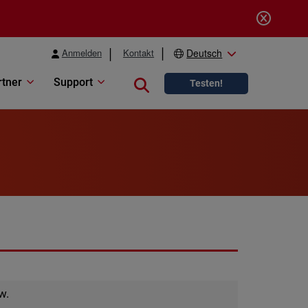
Anmelden
Kontakt
Deutsch
rtner
Support
Close search
Testen!
w.