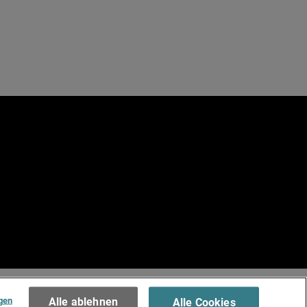
e
.
Terms of Use >
gen
Alle ablehnen
Alle Cookies