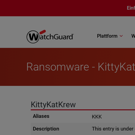
Direkt zum Inhalt
Ein
Plattform
W
Ransomware - KittyKa
KittyKatKrew
Aliases
KKK
Description
This entry is unde