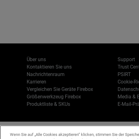
Über uns
Support
Kontaktieren Sie uns
Trust Cen
Nachrichtenraum
PSIRT
Karrieren
Cookie-Ric
Vergleichen Sie Geräte Firebox
Datenschu
Größenwerkzeug Firebox
Media & B
Produktliste & SKUs
E-Mail-Pr
Deutsch
Copyright © 19
Wenn Sie auf „Alle Cookies akzeptieren“ klicken, stimmen Sie der Speich