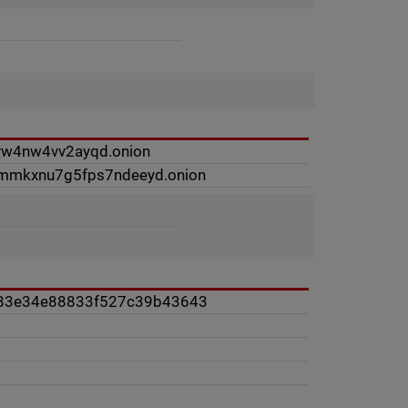
dvw4nw4vv2ayqd.onion
mmkxnu7g5fps7ndeeyd.onion
83e34e88833f527c39b43643