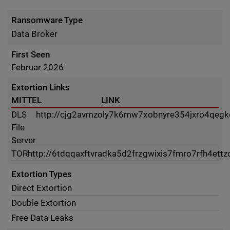
Ransomware Type
Data Broker
First Seen
Februar 2026
Extortion Links
MITTEL
LINK
DLS
http://cjg2avmzoly7k6mw7xobnyre354jxro4qegk
File
Server
TOR
http://6tdqqaxftvradka5d2frzgwixis7fmro7rfh4ettz
Extortion Types
Direct Extortion
Double Extortion
Free Data Leaks