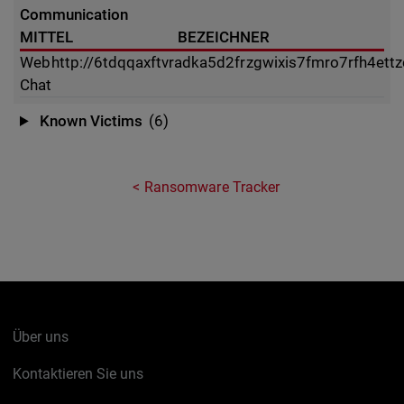
Communication
MITTEL
BEZEICHNER
Web
http://6tdqqaxftvradka5d2frzgwixis7fmro7rfh4ettz
Chat
Known Victims
(6)
Ransomware Tracker
Über uns
Kontaktieren Sie uns