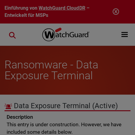
Direkt zum Inhalt
Einführung von
WatchGuard CloudDR
–
Entwickelt für MSPs
Open mobi
Close search
Ransomware - Data
Exposure Terminal
Data Exposure Terminal
(Active)
Description
This entry is under construction. However, we have
included some details below.