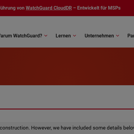
führung von
WatchGuard CloudDR
– Entwickelt für MSPs
arum WatchGuard?
Lernen
Unternehmen
Pa
r construction. However, we have included some details belo