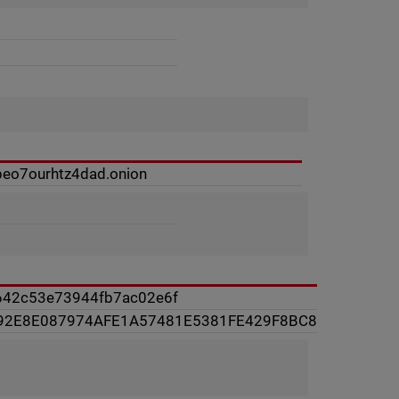
peo7ourhtz4dad.onion
642c53e73944fb7ac02e6f
92E8E087974AFE1A57481E5381FE429F8BC8