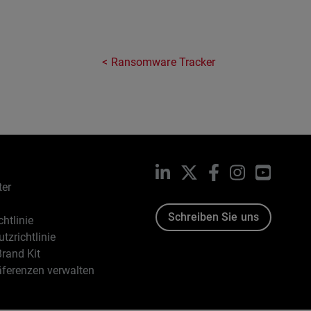
Ransomware Tracker
LinkedIn
X
Facebook
Instagram
YouTub
ter
Schreiben Sie uns
htlinie
tzrichtlinie
rand Kit
äferenzen verwalten