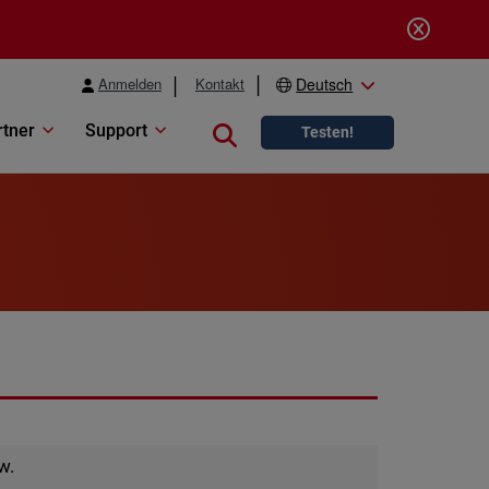
Anmelden
Kontakt
Deutsch
rtner
Support
Close search
Testen!
w.