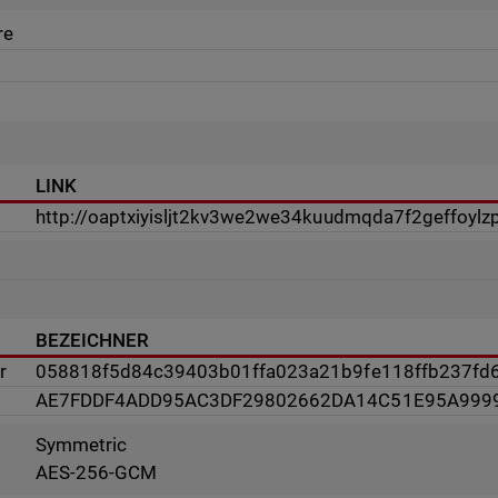
re
LINK
http://oaptxiyisljt2kv3we2we34kuudmqda7f2geffoylz
BEZEICHNER
r
058818f5d84c39403b01ffa023a21b9fe118ffb237fd
AE7FDDF4ADD95AC3DF29802662DA14C51E95A999
Symmetric
AES-256-GCM