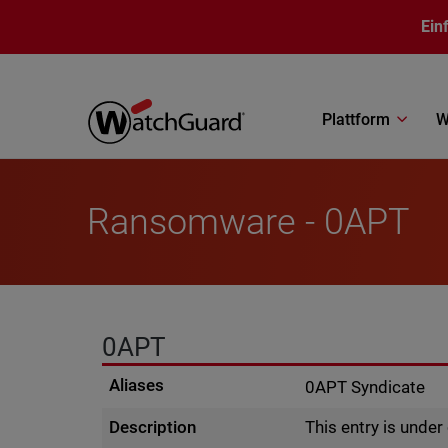
Direkt zum Inhalt
Ein
Plattform
W
Ransomware - 0APT
0APT
Aliases
0APT Syndicate
Description
This entry is unde