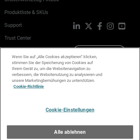
Produktliste & SKUs
Support
LinkedIn
X
Facebook
Instagram
YouTu
Trust Center
PSIRT
Schreiben Sie uns
Wenn Sie auf „Alle Cookies akzeptieren“ klicken,
stimmen Sie der Speicherung von Cookies auf
Cookie-Richtlinie
Ihrem Gerät zu, um die Websitenavigation zu
verbessern, die Websitenutzung zu analysieren und
Datenschutzrichtlinie
unsere Marketingbemühungen zu unterstützen.
Cookie-Richtlinie
Media & Brand Kit
E-Mail-Präferenzen verwalten
Cookie-Einstellungen
Deutsch
Alle ablehnen