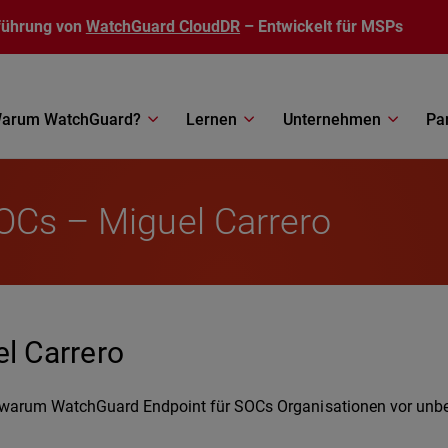
führung von
WatchGuard CloudDR
– Entwickelt für MSPs
arum WatchGuard?
Lernen
Unternehmen
Pa
SOCs – Miguel Carrero
l Carrero
ert, warum WatchGuard Endpoint für SOCs Organisationen vor u