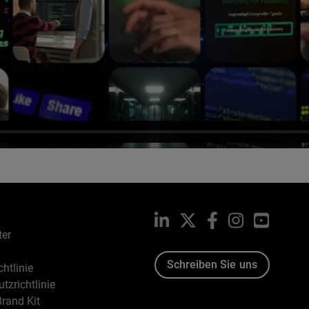
LinkedIn
X
Facebook
Instagram
YouTub
ter
Schreiben Sie uns
htlinie
tzrichtlinie
rand Kit