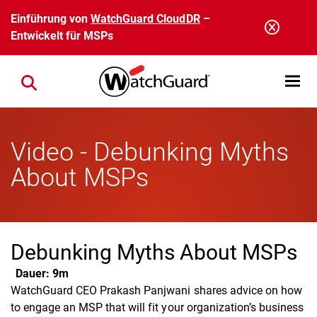
Direkt zum Inhalt
Einführung von
WatchGuard CloudDR
–
Entwickelt für MSPs
Open mobi
Close search
Video - Debunking Myths
About MSPs
Debunking Myths About MSPs
Dauer:
9m
WatchGuard CEO Prakash Panjwani shares advice on how
to engage an MSP that will fit your organization’s business