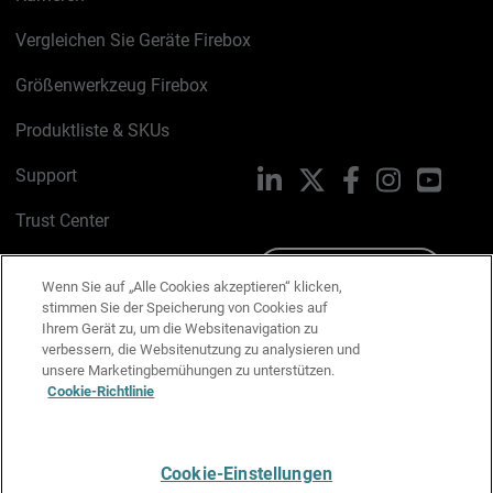
Vergleichen Sie Geräte Firebox
Größenwerkzeug Firebox
Produktliste & SKUs
Support
LinkedIn
X
Facebook
Instagram
YouTu
Trust Center
PSIRT
Schreiben Sie uns
Wenn Sie auf „Alle Cookies akzeptieren“ klicken,
stimmen Sie der Speicherung von Cookies auf
Cookie-Richtlinie
Ihrem Gerät zu, um die Websitenavigation zu
verbessern, die Websitenutzung zu analysieren und
Datenschutzrichtlinie
unsere Marketingbemühungen zu unterstützen.
Cookie-Richtlinie
Media & Brand Kit
E-Mail-Präferenzen verwalten
Cookie-Einstellungen