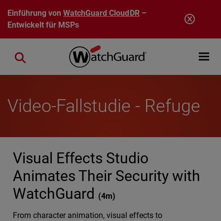
Direkt zum Inhalt
Einführung von
WatchGuard CloudDR
–
Entwickelt für MSPs
Open mobi
Close search
Video-Fallstudie - Refuge
Visual Effects Studio
Animates Their Security with
WatchGuard
(
4m
)
From character animation, visual effects to