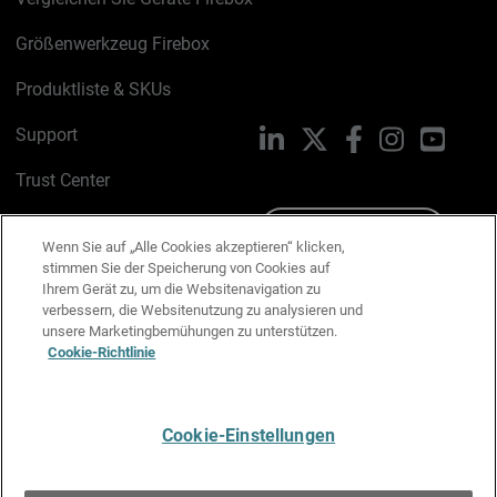
Größenwerkzeug Firebox
Produktliste & SKUs
Support
LinkedIn
X
Facebook
Instagram
YouTu
Trust Center
PSIRT
Schreiben Sie uns
Wenn Sie auf „Alle Cookies akzeptieren“ klicken,
stimmen Sie der Speicherung von Cookies auf
Cookie-Richtlinie
Ihrem Gerät zu, um die Websitenavigation zu
verbessern, die Websitenutzung zu analysieren und
Datenschutzrichtlinie
unsere Marketingbemühungen zu unterstützen.
Cookie-Richtlinie
Media & Brand Kit
E-Mail-Präferenzen verwalten
Cookie-Einstellungen