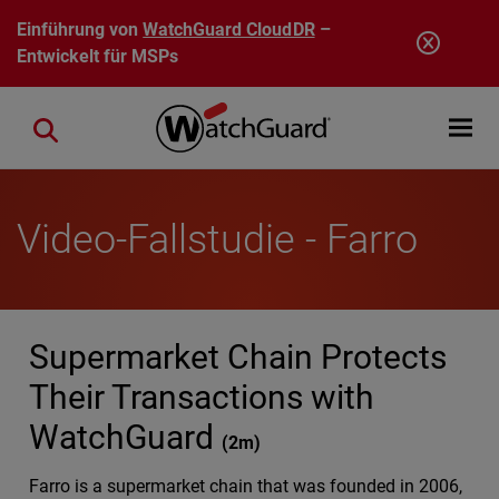
Direkt zum Inhalt
Einführung von
WatchGuard CloudDR
–
Entwickelt für MSPs
Open mobi
Close search
Video-Fallstudie - Farro
Supermarket Chain Protects
Their Transactions with
WatchGuard
(
2m
)
Farro is a supermarket chain that was founded in 2006,