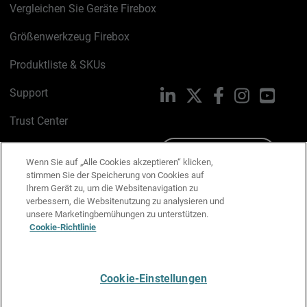
Vergleichen Sie Geräte Firebox
Größenwerkzeug Firebox
Produktliste & SKUs
Support
LinkedIn
X
Facebook
Instagram
YouTu
Trust Center
PSIRT
Schreiben Sie uns
Wenn Sie auf „Alle Cookies akzeptieren“ klicken,
stimmen Sie der Speicherung von Cookies auf
Cookie-Richtlinie
Ihrem Gerät zu, um die Websitenavigation zu
verbessern, die Websitenutzung zu analysieren und
Datenschutzrichtlinie
unsere Marketingbemühungen zu unterstützen.
Cookie-Richtlinie
Media & Brand Kit
E-Mail-Präferenzen verwalten
Cookie-Einstellungen