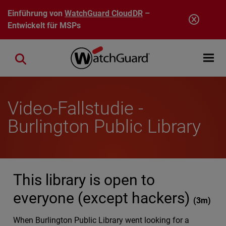
Direkt zum Inhalt
Einführung von
WatchGuard CloudDR
–
Entwickelt für MSPs
Open mobi
Close search
Video-Fallstudie -
Burlington Public Library
This library is open to
everyone (except hackers)
(
3m
)
When Burlington Public Library went looking for a